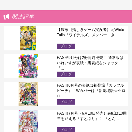
関連記事
【農家目指し系ゲーム実況者】元White
Tails『ワイテルズ』メンバー・き...
ブログ
PASH!9月号は2冊同時発売！ 通常版は
いれいすが表紙・裏表紙をジャック、
『...
ブログ
PASH!8月号の表紙は初登場『カラフル
ピーチ』！Wカバーは『新劇場版☆ケロ
ロ...
ブログ
PASH!7月号（6月10日発売）表紙は10周
年を迎える『すとぷり』！ 『とん...
ブログ