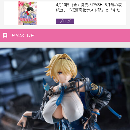
4月10日（金）発売のPASH! 5月号の表
紙は、『桜蘭高校ホスト部』と『すた...
ブログ
PICK UP