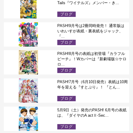
Tails『ワイテルズ』メンバー・き...
ブログ
PASH!9月号は2冊同時発売！ 通常版は
いれいすが表紙・裏表紙をジャック、
『...
ブログ
PASH!8月号の表紙は初登場『カラフル
ピーチ』！Wカバーは『新劇場版☆ケロ
ロ...
ブログ
PASH!7月号（6月10日発売）表紙は10周
年を迎える『すとぷり』！ 『とん...
ブログ
5月9日（土）発売のPASH! 6月号の表紙
は、『ダイヤのA actⅡ-Sec...
ブログ