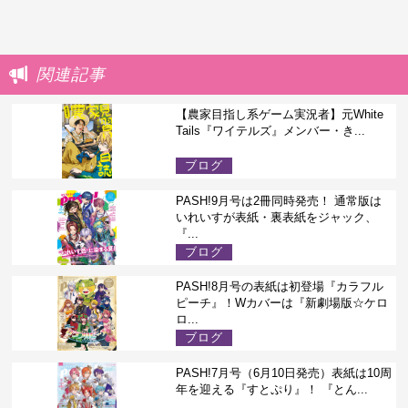
関連記事
【農家目指し系ゲーム実況者】元White
Tails『ワイテルズ』メンバー・き...
ブログ
PASH!9月号は2冊同時発売！ 通常版は
いれいすが表紙・裏表紙をジャック、
『...
ブログ
PASH!8月号の表紙は初登場『カラフル
ピーチ』！Wカバーは『新劇場版☆ケロ
ロ...
ブログ
PASH!7月号（6月10日発売）表紙は10周
年を迎える『すとぷり』！ 『とん...