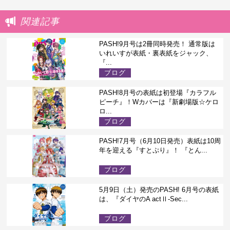
関連記事
PASH!9月号は2冊同時発売！ 通常版は
いれいすが表紙・裏表紙をジャック、
『...
ブログ
PASH!8月号の表紙は初登場『カラフル
ピーチ』！Wカバーは『新劇場版☆ケロ
ロ...
ブログ
PASH!7月号（6月10日発売）表紙は10周
年を迎える『すとぷり』！ 『とん...
ブログ
5月9日（土）発売のPASH! 6月号の表紙
は、『ダイヤのA actⅡ-Sec...
ブログ