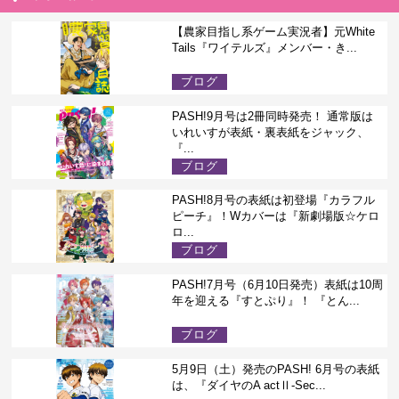
【農家目指し系ゲーム実況者】元White
Tails『ワイテルズ』メンバー・き...
ブログ
PASH!9月号は2冊同時発売！ 通常版は
いれいすが表紙・裏表紙をジャック、
『...
ブログ
PASH!8月号の表紙は初登場『カラフル
ピーチ』！Wカバーは『新劇場版☆ケロ
ロ...
ブログ
PASH!7月号（6月10日発売）表紙は10周
年を迎える『すとぷり』！ 『とん...
ブログ
5月9日（土）発売のPASH! 6月号の表紙
は、『ダイヤのA actⅡ-Sec...