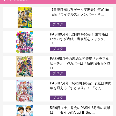
【農家目指し系ゲーム実況者】元White
Tails『ワイテルズ』メンバー・き...
ブログ
PASH!9月号は2冊同時発売！ 通常版は
いれいすが表紙・裏表紙をジャック、
『...
ブログ
PASH!8月号の表紙は初登場『カラフル
ピーチ』！Wカバーは『新劇場版☆ケロ
ロ...
ブログ
PASH!7月号（6月10日発売）表紙は10周
年を迎える『すとぷり』！ 『とん...
ブログ
5月9日（土）発売のPASH! 6月号の表紙
は、『ダイヤのA actⅡ-Sec...