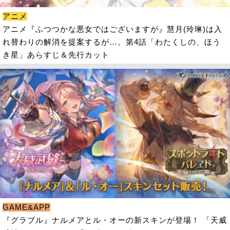
アニメ
アニメ『ふつつかな悪女ではございますが』慧月(玲琳)は入
れ替わりの解消を提案するが…。第4話「わたくしの、ほう
き星」あらすじ＆先行カット
GAME&APP
『グラブル』ナルメアとル・オーの新スキンが登場！ 「天威