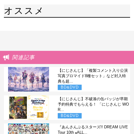
オススメ
関連記事
【にじさんじ】「複製コメント入り公演
写真ブロマイド8種セット」など封入特
典も超...
BD&DVD
【にじさんじ】不破湊の缶バッジが早期
予約特典でもらえる！ 「にじさんじ WO
R...
BD&DVD
『あんさんぶるスターズ!! DREAM LIVE
Tour 10th 𝄪ALL...