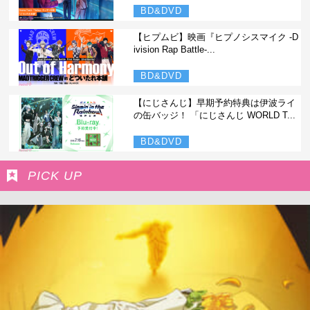
BD&DVD
【ヒプムビ】映画『ヒプノシスマイク -D
ivision Rap Battle-...
BD&DVD
【にじさんじ】早期予約特典は伊波ライ
の缶バッジ！ 「にじさんじ WORLD T...
BD&DVD
PICK UP