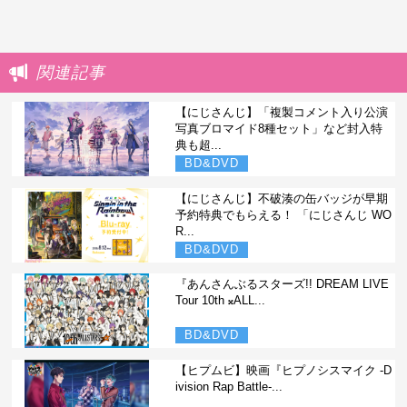
関連記事
【にじさんじ】「複製コメント入り公演
写真ブロマイド8種セット」など封入特
典も超...
BD&DVD
【にじさんじ】不破湊の缶バッジが早期
予約特典でもらえる！ 「にじさんじ WO
R...
BD&DVD
『あんさんぶるスターズ!! DREAM LIVE
Tour 10th 𝄪ALL...
BD&DVD
【ヒプムビ】映画『ヒプノシスマイク -D
ivision Rap Battle-...