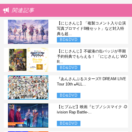
関連記事
【にじさんじ】「複製コメント入り公演
写真ブロマイド8種セット」など封入特
典も超...
BD&DVD
【にじさんじ】不破湊の缶バッジが早期
予約特典でもらえる！ 「にじさんじ WO
R...
BD&DVD
『あんさんぶるスターズ!! DREAM LIVE
Tour 10th 𝄪ALL...
BD&DVD
【ヒプムビ】映画『ヒプノシスマイク -D
ivision Rap Battle-...
BD&DVD