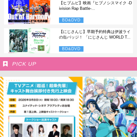
【ヒプムビ】映画『ヒプノシスマイク -D
ivision Rap Battle-...
BD&DVD
【にじさんじ】早期予約特典は伊波ライ
の缶バッジ！ 「にじさんじ WORLD T...
BD&DVD
PICK UP