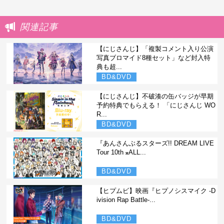
関連記事
【にじさんじ】「複製コメント入り公演
写真ブロマイド8種セット」など封入特
典も超...
BD&DVD
【にじさんじ】不破湊の缶バッジが早期
予約特典でもらえる！ 「にじさんじ WO
R...
BD&DVD
『あんさんぶるスターズ!! DREAM LIVE
Tour 10th 𝄪ALL...
BD&DVD
【ヒプムビ】映画『ヒプノシスマイク -D
ivision Rap Battle-...
BD&DVD