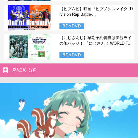
【ヒプムビ】映画『ヒプノシスマイク -D
ivision Rap Battle-...
BD&DVD
【にじさんじ】早期予約特典は伊波ライ
の缶バッジ！ 「にじさんじ WORLD T...
BD&DVD
PICK UP