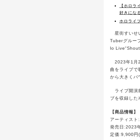
【ホロラ
好きにな
ホロライブの
星街すいせい2n
Tuberグルー
lo Live“S
2023年1月
曲をライブで
から大きくパ
ライブ開演前に
ブを収録した
【商品情報】
アーティスト
発売日:2023
定価:9,900円