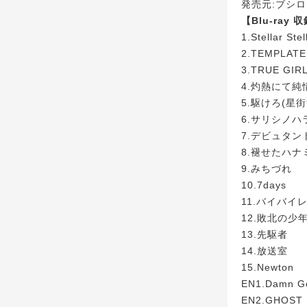
発売元:ブシ
【Blu-ray
1.Stellar Stel
2.TEMPLATE
3.TRUE GIR
4.灼熱にて純情(w
5.駆けろ(星
6.サリシノハ
7.デビュタン
8.褪せたハナ
9.みちづれ
10.7days
11.バイバイ
12.敗北の少
13.先駆者
14.放送室
15.Newton
EN1.Damn G
EN2.GHOST