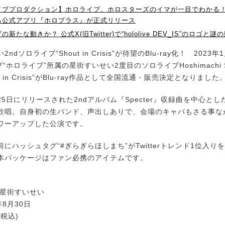
イブプロダクション】ホロライブ、ホロスターズのイマが一目でわかる！
る公式アプリ『ホロプラス』が正式リリース
新たな動きか？ 公式X(旧Twitter)で“hololive DEV_IS”のロゴと
dソロライブ“Shout in Crisis”が待望のBlu-ray化！ 2023
プ“ホロライブ”所属の星街すいせい2度目のソロライブHoshimachi Suis
hout in Crisis”がBlu-ray作品として全国流通・販売決定となりました
25日にリリースされた2ndアルバム『Specter』収録曲を中心とし
歌唱。自身初の生バンド、声出しありで、会場のキャパもさる事なが
ワーアップした公演です。
ハッシュタグ“#ぎらぎらほしまち”がTwitterトレンド1位入り
本パッケージはファン必携のアイテムです。
:星街すいせい
年8月30日
(税込)