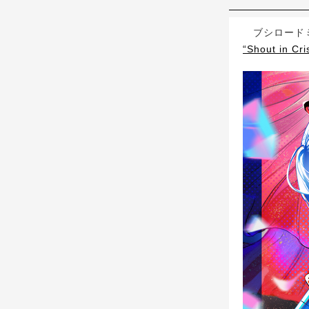
ブシロードミュ
“Shout in Cr