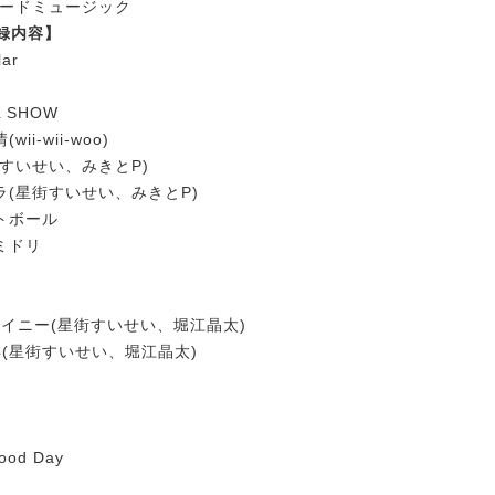
ロードミュージック
 収録内容】
lar
L SHOW
ii-wii-woo)
街すいせい、みきとP)
ラ(星街すいせい、みきとP)
トボール
ミドリ
レイニー(星街すいせい、堀江晶太)
年(星街すいせい、堀江晶太)
ood Day