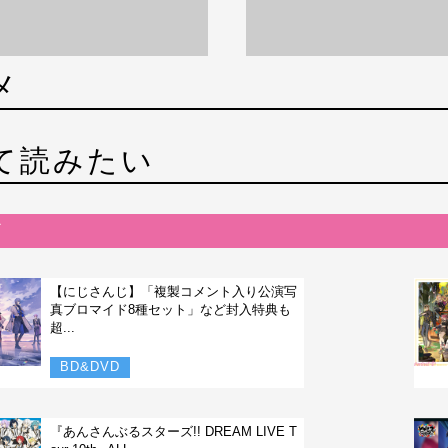
メ
て読みたい
【にじさんじ】「複製コメント入り公演写
真ブロマイド8種セット」など封入特典も
超...
BD&DVD
『あんさんぶるスターズ!! DREAM LIVE T