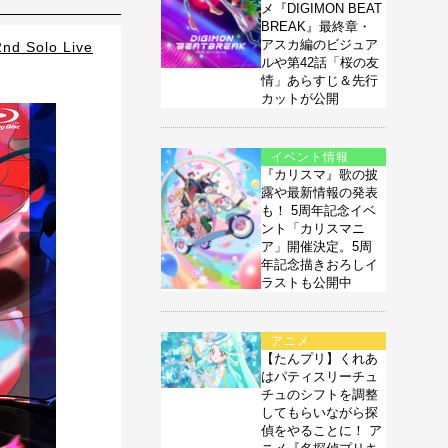
メ『DIGIMON BEAT
BREAK』最終章・
アスカ編のビジュア
nd Solo Live
ルや第42話「桜の友
情」あらすじ＆先行
カットが公開
イベント情報
『カリスマ』歌の披
露や最新情報の発表
も！ 5周年記念イベ
ント「カリスマニ
ア」開催決定。5周
年記念描きおろしイ
ラストも公開中
アニメ
【たんプリ】くれあ
はパティスリーチュ
チュのシフトを調整
してもらいながら探
偵をやることに！ ア