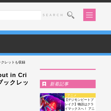
トブックレットも収録
Ranking
in Cri
トブックレッ
新着記事
アニメ
【デジモンビートブ
レイク】物語はクラ
イマックスへ！ アニ