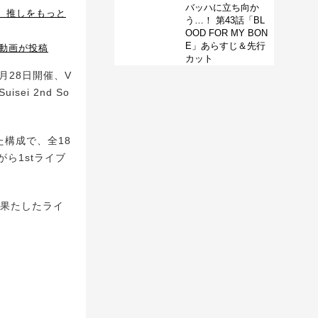
バッハに立ち向か
 推しをもっと
う…！ 第43話「BL
OOD FOR MY BON
E」あらすじ＆先行
謎の動画が投稿
カット
年1月28日開催、V
ei 2nd So
。
た構成で、全18
ら1stライブ
を果たしたライ