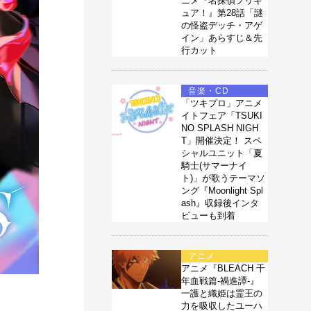
ニメ『名探偵プリキ
ュア！』第28話「謎
の怪盗デッチ・アゲ
イン」あらすじ＆先
行カット
音楽・CD
「ツキプロ」アニメ
イトフェア「TSUKI
NO SPLASH NIGH
T」開催決定！ スペ
シャルユニット「夏
騎士(サマーナイ
ト)」が歌うテーマソ
ング『Moonlight Spl
ash』収録後インタ
ビューも到着
アニメ
アニメ『BLEACH 千
年血戦篇-禍進譚-』
一護と織姫は霊王の
力を吸収したユーハ