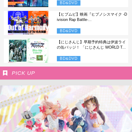
BD&DVD
【ヒプムビ】映画『ヒプノシスマイク -D
ivision Rap Battle-...
BD&DVD
【にじさんじ】早期予約特典は伊波ライ
の缶バッジ！ 「にじさんじ WORLD T...
BD&DVD
PICK UP