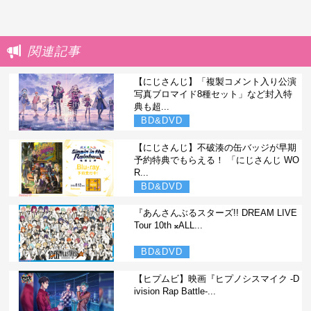
関連記事
【にじさんじ】「複製コメント入り公演
写真ブロマイド8種セット」など封入特
典も超...
BD&DVD
【にじさんじ】不破湊の缶バッジが早期
予約特典でもらえる！ 「にじさんじ WO
R...
BD&DVD
『あんさんぶるスターズ!! DREAM LIVE
Tour 10th 𝄪ALL...
BD&DVD
【ヒプムビ】映画『ヒプノシスマイク -D
ivision Rap Battle-...