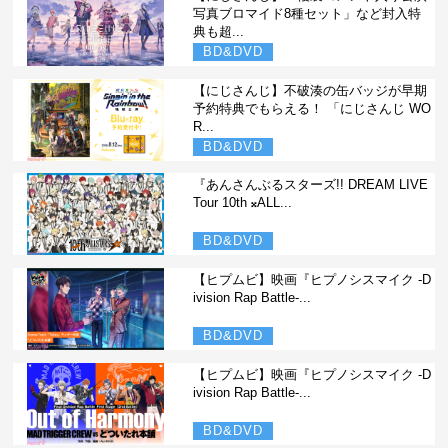
写真ブロマイド8種セット」など封入特
典も超...
BD&DVD
【にじさんじ】不破湊の缶バッジが早期
予約特典でもらえる！ 「にじさんじ WO
R...
BD&DVD
『あんさんぶるスターズ!! DREAM LIVE
Tour 10th 𝄪ALL...
BD&DVD
【ヒプムビ】映画『ヒプノシスマイク -D
ivision Rap Battle-...
BD&DVD
【ヒプムビ】映画『ヒプノシスマイク -D
ivision Rap Battle-...
BD&DVD