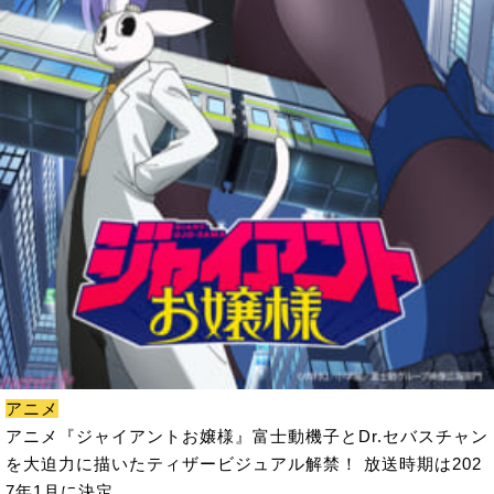
アニメ
アニメ『ジャイアントお嬢様』富士動機子とDr.セバスチャン
を大迫力に描いたティザービジュアル解禁！ 放送時期は202
7年1月に決定