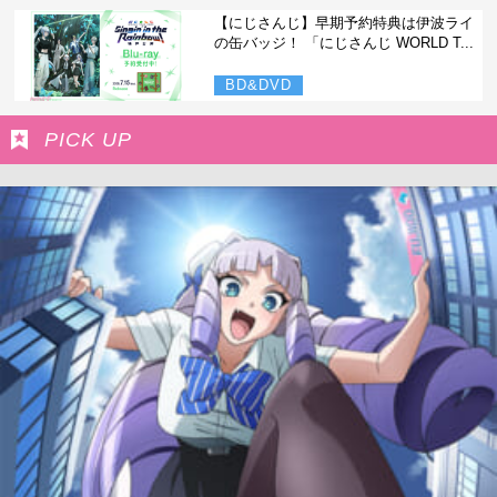
【にじさんじ】早期予約特典は伊波ライ
の缶バッジ！ 「にじさんじ WORLD T...
BD&DVD
PICK UP