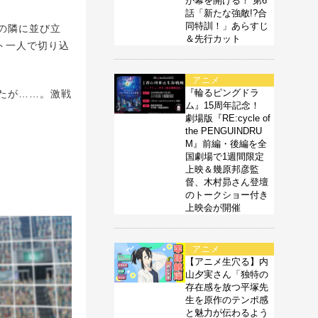
が幕を開ける！ 第6
話「新たな強敵!?合
同特訓！」あらすじ
の隣に並び立
＆先行カット
ト一人で切り込
アニメ
『輪るピングドラ
たが……。激戦
ム』15周年記念！
劇場版『RE:cycle of
the PENGUINDRU
M』前編・後編を全
国劇場で1週間限定
上映＆幾原邦彦監
督、木村昴さん登壇
のトークショー付き
上映会が開催
アニメ
【アニメ生穴る】内
山夕実さん「独特の
存在感を放つ平塚先
生を原作のテンポ感
と魅力が伝わるよう