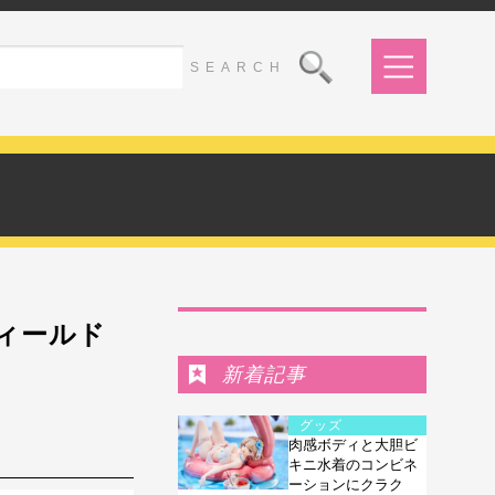
Ranking
ィールド
新着記事
グッズ
肉感ボディと大胆ビ
キニ水着のコンビネ
ーションにクラク