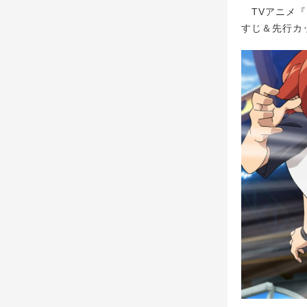
TVアニメ『
すじ＆先行カ