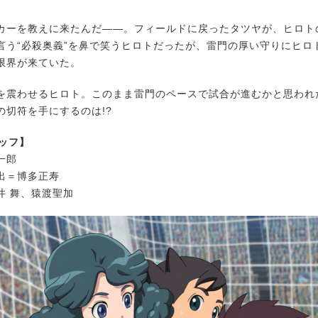
ーを教えに来たんだ――。フィールドに戻ったタツヤが、ヒロト
言う“必殺奥義”を鼻で笑うヒロトだったが、雷門の厚い守りにヒロ
限界が来ていた。
震わせるヒロト。このまま雷門のペースで試合が進むかと思われ
の切符を手にするのは!?
タッフ】
一郎
出＝博多正寿
井 舞、猿渡聖加