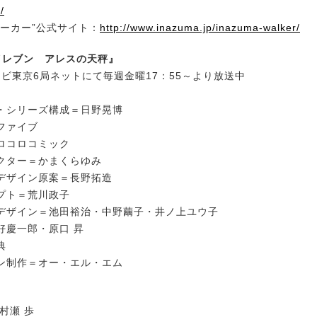
/
ォーカー”公式サイト：
http://www.inazuma.jp/inazuma-walker/
イレブン アレスの天秤』
テレビ東京6局ネットにて毎週金曜17：55～より放送中
・シリーズ構成＝日野晃博
ファイブ
ロコロコミック
クター＝かまくらゆみ
デザイン原案＝長野拓造
プト＝荒川政子
デザイン＝池田裕治・中野繭子・井ノ上ユウ子
好慶一郎・原口 昇
典
ン制作＝オー・エル・エム
村瀬 歩