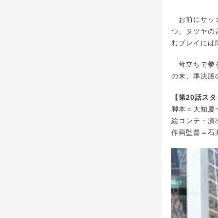
お前にサッカ
つ。タツヤの
むプレイには
苛立ちで拳を
の末、準決勝
【第20話ス
脚本＝大知慶
絵コンテ・演
作画監督＝石