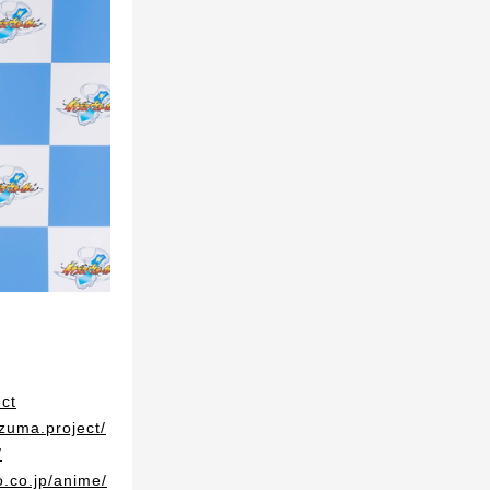
ect
zuma.project/
/
o.co.jp/anime/