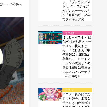
ラ。『ブラウンダス
は……”のあら
ト2』ユースティア
がプレステージスキ
ン「真夏の夢」の姿
でフィギュア化
その他
【にじ甲2026】本戦
Day1試合結果＆トー
ナメント状況まと
め。「にじさんじ甲
子園2026」1日目は
葛葉のノーヒットノ
ーランや戌亥とこの
無四球完投15奪三振
にみとみとバッテリ
ーの出場も!?
アニメ
アニメ『炎の闘球女
ドッジ弾子』水着女
子だらけの合同特訓