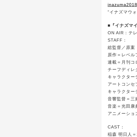
inazuma2018
“イナズマウ
■『イナズマ
ON AIR：
STAFF：
総監督／原案
原作＝レベル
連載＝月刊コ
チーフディレ
キャラクター
アートコンセ
キャラクター
音響監督＝三
音楽＝光田康
アニメーショ
CAST：
稲森 明日人＝