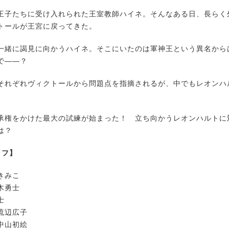
子たちに受け入れられた王室教師ハイネ。そんなある日、長らく
トールが王宮に戻ってきた。
緒に謁見に向かうハイネ。そこにいたのは軍神王という異名から
で――？
れぞれヴィクトールから問題点を指摘されるが、中でもレオンハ
権をかけた最大の試練が始まった！ 立ち向かうレオンハルトに
は？
ッフ】
きみこ
木勇士
士
流辺広子
中山初絵