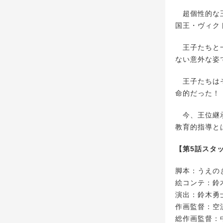
超個性的な王
国王・ヴィク
王子たちと一
ない意外な姿
王子たちはそ
命的だった！
今、王位継承
教育的指導と
【第5話スタ
脚本：うえの
絵コンテ：鈴
演出：鈴木勇
作画監督：空
総作画監督：