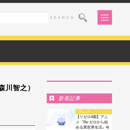
Ranking
森川智之）
新着記事
アニメ
【リゼロ4期】アニ
メ『Re:ゼロから始
める異世界生活』4t