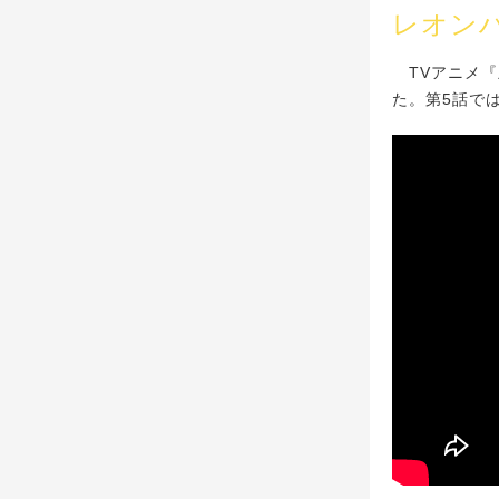
レオンハ
TVアニメ『
た。第5話で