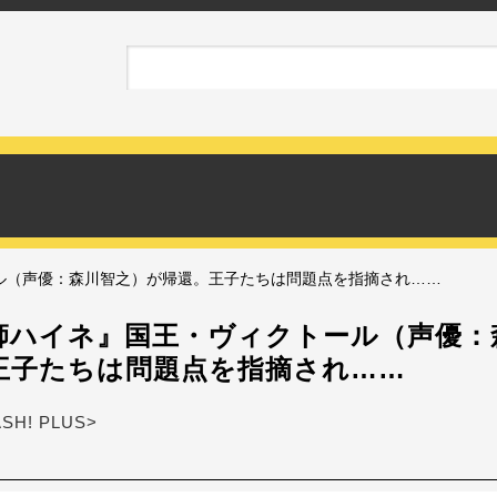
ル（声優：森川智之）が帰還。王子たちは問題点を指摘され……
師ハイネ』国王・ヴィクトール（声優：
王子たちは問題点を指摘され……
ASH! PLUS>