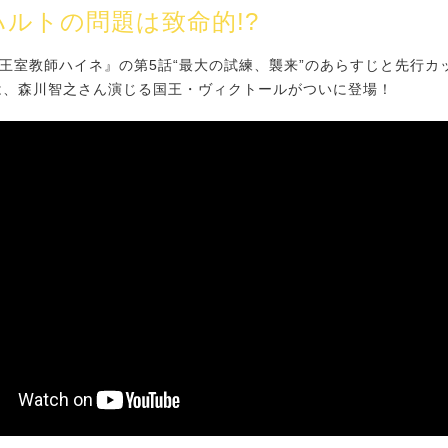
ルトの問題は致命的!?
王室教師ハイネ』の第5話“最大の試練、襲来”のあらすじと先行カ
は、森川智之さん演じる国王・ヴィクトールがついに登場！