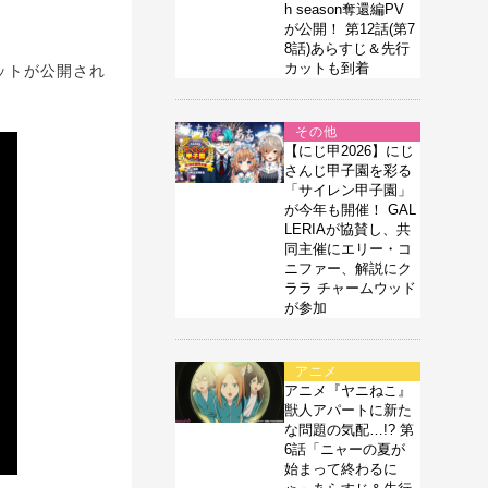
h season奪還編PV
が公開！ 第12話(第7
8話)あらすじ＆先行
カットも到着
ットが公開され
その他
【にじ甲2026】にじ
さんじ甲子園を彩る
「サイレン甲子園」
が今年も開催！ GAL
LERIAが協賛し、共
同主催にエリー・コ
ニファー、解説にク
ララ チャームウッド
が参加
アニメ
アニメ『ヤニねこ』
獣人アパートに新た
な問題の気配…!? 第
6話「ニャーの夏が
始まって終わるに