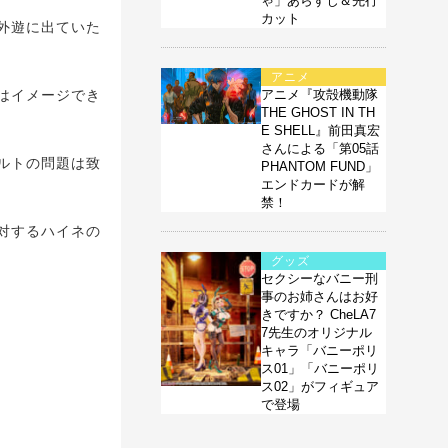
ゃ」あらすじ＆先行
カット
外遊に出ていた
アニメ
はイメージでき
アニメ『攻殻機動隊
THE GHOST IN TH
E SHELL』前田真宏
さんによる「第05話
ルトの問題は致
PHANTOM FUND」
エンドカードが解
禁！
対するハイネの
グッズ
セクシーなバニー刑
事のお姉さんはお好
きですか？ CheLA7
7先生のオリジナル
キャラ「バニーポリ
ス01」「バニーポリ
ス02」がフィギュア
で登場