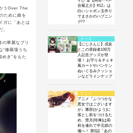
そび 金【関智一×戸
谷菊之介】#12』は
ver The
白いシャボン玉作り
誰のために曲を
でまさかのハプニン
グ!?
イガに「あとは
だ。
グッズ
ヰの華麗なプリ
【にじさんじ】戌亥
な“修羅場うち
とこの登録者100万
人記念グッズが登
煌めき”をもた
場！ お守り＆チェキ
風カードやバンケン
ぬいぐるみクッショ
ンなどラインナップ
アニメ
アニメ『ふつつかな
悪女ではございます
が』雅容(がよう)に
落とし前をつけるた
め、慧月(玲琳)は莉
莉を連れて中元節の
儀へ！ 第5話「あの