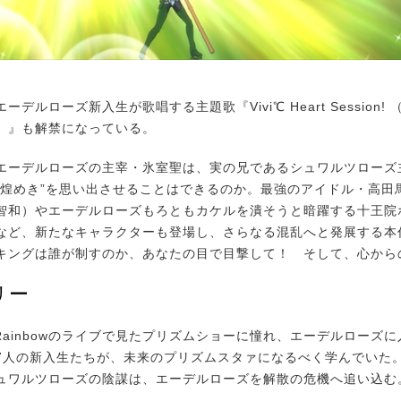
デルローズ新入生が歌唱する主題歌『Vivi℃ Heart Session!
）』も解禁になっている。
ーデルローズの主宰・氷室聖は、実の兄であるシュワルツローズ
の煌めき”を思い出させることはできるのか。最強のアイドル・高田
智和）やエーデルローズもろともカケルを潰そうと暗躍する十王院
など、新たなキャラクターも登場し、さらなる混乱へと発展する本
キングは誰が制すのか、あなたの目で目撃して！ そして、心からの
リー
e Rainbowのライブで⾒たプリズムショーに憧れ、エーデルローズ
7⼈の新⼊⽣たちが、未来のプリズムスタァになるべく学んでいた
ュワルツローズの陰謀は、エーデルローズを解散の危機へ追い込む