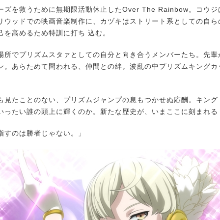
を救うために無期限活動休⽌したOver The Rainbow。コウ
リウッドでの映画⾳楽制作に、カヅキはストリート系としての⾃ら
⼰を⾼めるため特訓に打ち 込む。
所でプリズムスタァとしての⾃分と向き合うメンバーたち。先輩
ン。あらためて問われる、仲間との絆。波乱の中プリズムキングカ
⾒たことのない、プリズムジャンプの息もつかせぬ応酬。キング
いったい誰の頭上に輝くのか。新たな歴史が、いまここに刻まれる
指すのは勝者じゃない。」