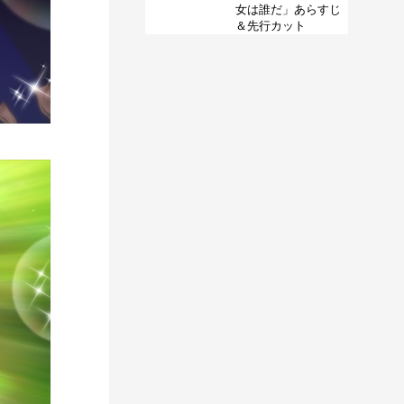
女は誰だ」あらすじ
＆先行カット