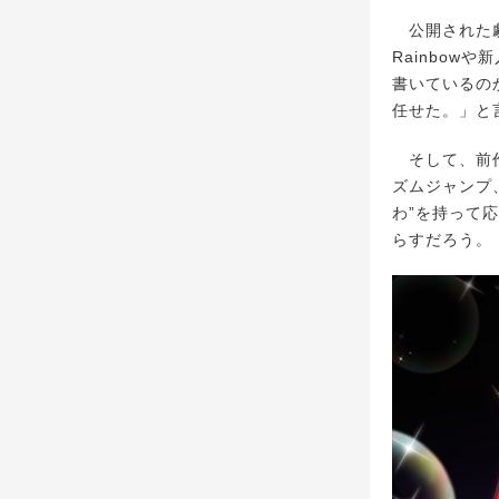
公開された劇
Rainbo
書いているの
任せた。」と
そして、前作
ズムジャンプ
わ”を持って
らすだろう。