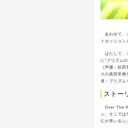
あわせて、エー
トセッション
はたして、エ
に“プリズム
（声優：杉田
スの真田常務
者・プリズム
ストー
Over Th
ン。そこでは
仁が率いるシ