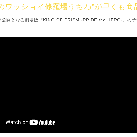
ガのワッショイ修羅場うちわ”が早くも商
開となる劇場版『KING OF PRISM -PRIDE the HERO-』