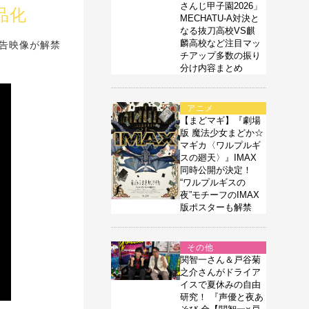
さんじ甲子園2026」
品化
MECHATU-A対決と
なる抜刀高校VS麒
麟高校など注目マッ
の予告映像が解禁
チアップ多数の振り
分け内容まとめ
アニメ
【まどマギ】『劇場
版 魔法少女まどか☆
マギカ〈ワルプルギ
スの廻天〉』IMAX
同時公開が決定！
“ワルプルギスの
夜”モチーフのIMAX
版ポスターも解禁
その他
関智一さん＆戸谷菊
之介さんがドライア
イスで夏休みの自由
研究！ 『声優と夜あ