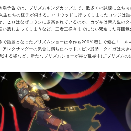
場予告では、プリズムキングカップまで、数多くの試練に立ち向かうO
wや新入生たちの様子が伺える。ハリウッドに行ってしまったコウジは
か、ヒロはなぜコウジに激高されているのか、カヅキは新入生のタ
言い残し去ってしまうなど、三者三様今までにない緊迫した雰囲気
で話題となったプリズムショーは今作も200％増しで健在！ ル
、アレクサンダーの気合に満ちたヘッドスピン態勢、タイガは大き
応戦する姿など、新たなプリズムショーが再び世界中に“プリズムの