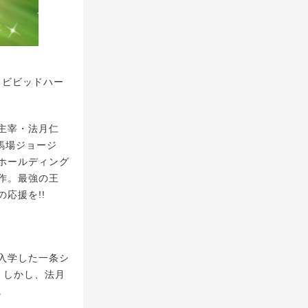
 （ビビッドハー
主宰・法月仁
馬場ジョージ
ホールディング
作。最強の王
応援を!!
に⼊学した⼀条シ
。しかし、法⽉
。