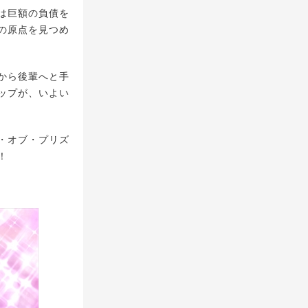
ジは巨額の負債を
の原点を⾒つめ
から後輩へと⼿
ップが、いよい
・オブ・プリズ
！