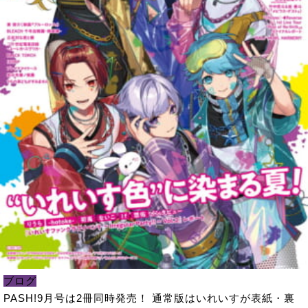
ブログ
PASH!9月号は2冊同時発売！ 通常版はいれいすが表紙・裏