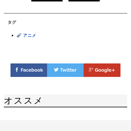
タグ
アニメ
オススメ