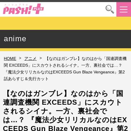
anime
>
>
HOME
アニメ
【なのはガンブレ】なのはから「国連調査機
関 EXCEEDS」にスカウトされるシイナ。一方、裏社会では…？
『魔法少女リリカルなのはEXCEEDS Gun Blaze Vengeance』第2
話あらすじ＆先行カット
【なのはガンブレ】なのはから「国
連調査機関 EXCEEDS」にスカウト
されるシイナ。一方、裏社会で
は…？ 『魔法少女リリカルなのはEX
CEEDS Gun Blaze Vengeance』第2