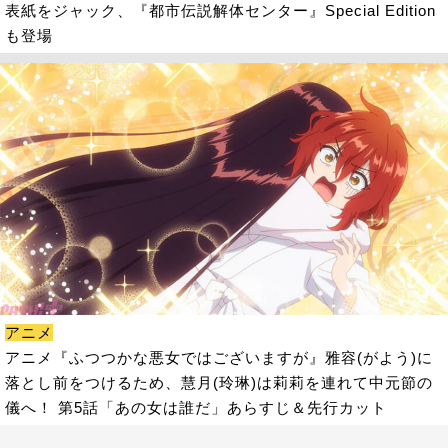
表紙をジャック、『都市伝説解体センター』Special Edition
も登場
アニメ
アニメ『ふつつかな悪女ではございますが』雅容(がよう)に
落とし前をつけるため、慧月(玲琳)は莉莉を連れて中元節の
儀へ！ 第5話「あの女は誰だ」あらすじ＆先行カット