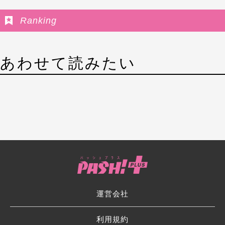
Ranking
あわせて読みたい
運営会社
利用規約