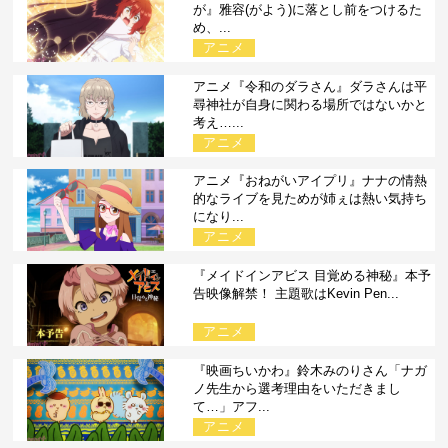
が』雅容(がよう)に落とし前をつけるた
め、...
アニメ
アニメ『令和のダラさん』ダラさんは平
尋神社が自身に関わる場所ではないかと
考え…...
アニメ
アニメ『おねがいアイプリ』ナナの情熱
的なライブを見ためが姉ぇは熱い気持ち
になり...
アニメ
『メイドインアビス 目覚める神秘』本予
告映像解禁！ 主題歌はKevin Pen...
アニメ
『映画ちいかわ』鈴木みのりさん「ナガ
ノ先生から選考理由をいただきまし
て…」アフ...
アニメ