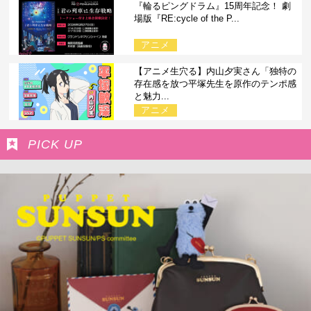
『輪るピングドラム』15周年記念！ 劇
場版『RE:cycle of the P...
アニメ
【アニメ生穴る】内山夕実さん「独特の
存在感を放つ平塚先生を原作のテンポ感
と魅力...
アニメ
PICK UP