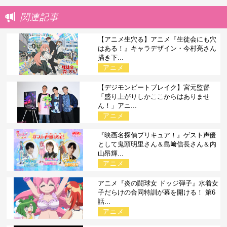
関連記事
【アニメ生穴る】アニメ『生徒会にも穴
はある！』キャラデザイン・今村亮さん
描き下...
アニメ
【デジモンビートブレイク】宮元監督
「盛り上がりしかここからはありませ
ん！」アニ...
アニメ
『映画名探偵プリキュア！』ゲスト声優
として鬼頭明里さん＆島﨑信長さん＆内
山昂輝...
アニメ
アニメ『炎の闘球女 ドッジ弾子』水着女
子だらけの合同特訓が幕を開ける！ 第6
話...
アニメ