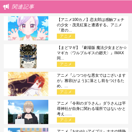
関連記事
【アニメ100カノ】恋太郎は感触フェチ
の少女・茂見紅葉と遭遇する。アニメ
『君の...
アニメ
【まどマギ】『劇場版 魔法少女まどか☆
マギカ〈ワルプルギスの廻天〉』IMAX
同...
アニメ
アニメ『ふつつかな悪女ではございます
が』雅容(がよう)に落とし前をつけるた
め、...
アニメ
アニメ『令和のダラさん』ダラさんは平
尋神社が自身に関わる場所ではないかと
考え…...
アニメ
アニメ『おねがいアイプリ』ナナの情熱