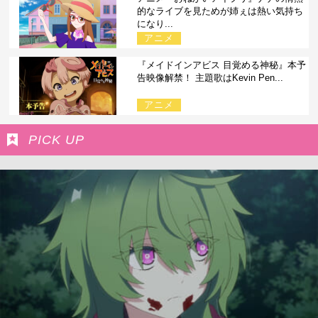
的なライブを見ためが姉ぇは熱い気持ち
になり...
アニメ
『メイドインアビス 目覚める神秘』本予
告映像解禁！ 主題歌はKevin Pen...
アニメ
PICK UP