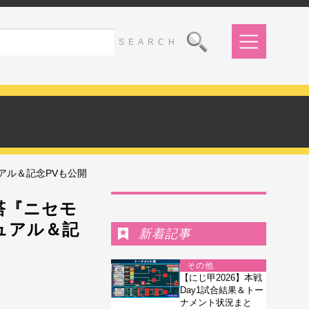
アル＆記念PVも公開
Ranking
塔『ニセモ
ュアル＆記
新着記事
その他
【にじ甲2026】本戦
Day1試合結果＆トー
ナメント状況まと