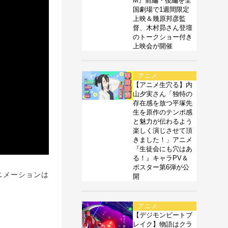
M』前編・後編を全
国劇場で1週間限定
上映＆幾原邦彦監
督、木村昴さん登壇
のトークショー付き
上映会が開催
アニメ
【アニメ生穴る】内
山夕実さん「独特の
存在感を放つ平塚先
生を原作のテンポ感
と魅力が伝わるよう
楽しく演じさせて頂
きました！」アニメ
『生徒会にも穴はあ
る！』キャラPV＆
ポスター第6弾が公
ニメーションは
開
アニメ
【デジモンビートブ
レイク】物語はクラ