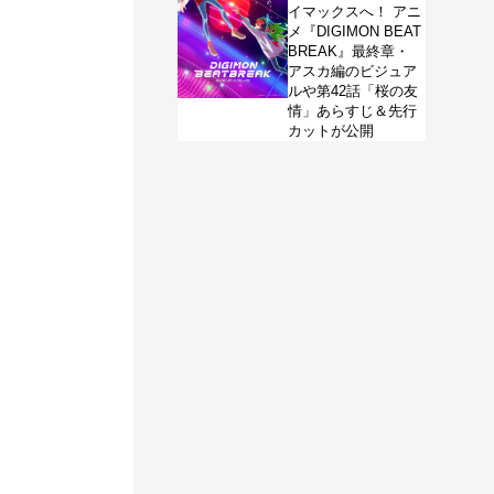
イマックスへ！ アニ
メ『DIGIMON BEAT
BREAK』最終章・
アスカ編のビジュア
ルや第42話「桜の友
情」あらすじ＆先行
カットが公開