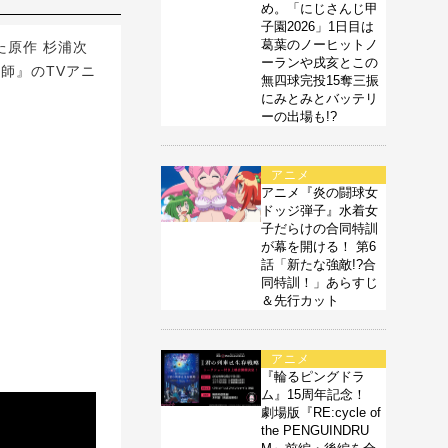
め。「にじさんじ甲
子園2026」1日目は
葛葉のノーヒットノ
原作 杉浦次
ーランや戌亥とこの
師』のTVアニ
無四球完投15奪三振
にみとみとバッテリ
ーの出場も!?
アニメ
アニメ『炎の闘球女
ドッジ弾子』水着女
子だらけの合同特訓
が幕を開ける！ 第6
話「新たな強敵!?合
同特訓！」あらすじ
＆先行カット
アニメ
『輪るピングドラ
ム』15周年記念！
劇場版『RE:cycle of
the PENGUINDRU