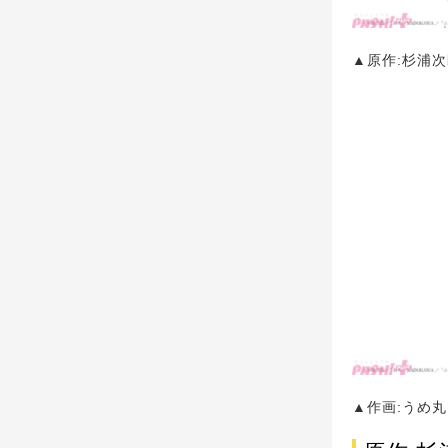
▲原作:杉浦
▲作画:うめ