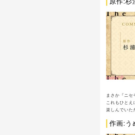
原作:杉
まさか『ニセ
これもひとえ
楽しんでいた
作画:う