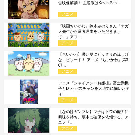
告映像解禁！ 主題歌はKevin Pen...
アニメ
『映画ちいかわ』鈴木みのりさん「ナガ
ノ先生から選考理由をいただきまし
て…」アフ...
アニメ
【ちいかわ】暑い夏にピッタリの涼しげ
なエピソード！ アニメ『ちいかわ』第3
67...
アニメ
アニメ『ジャイアントお嬢様』富士動機
子とDr.セバスチャンを大迫力に描いたテ
ィ...
アニメ
【なのはガンブレ】マナはトワの能力に
興味を持ち、蔵木に確保を依頼する。ア
ニメ『...
アニメ