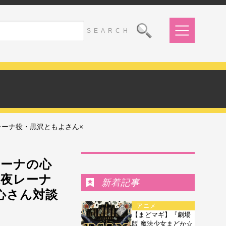
夜レーナ役・黒沢ともよさん×
Ranking
レーナの心
』咲夜レーナ
新着記事
心さん対談
アニメ
【まどマギ】『劇場
版 魔法少女まどか☆