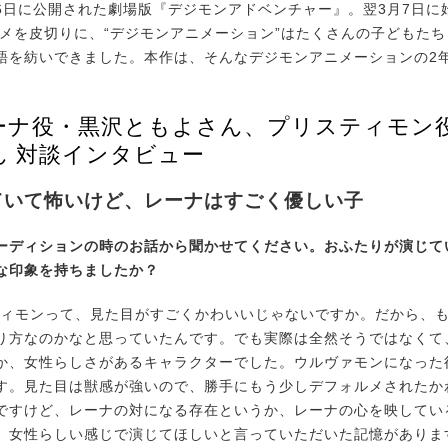
月6日に公開された劇場版『デジモンアドベンチャー』。翌3月7日に
ニメを皮切りに、“デジモンアニメーション”はたくさんの子どもた
語を紡いできました。本作は、そんなデジモンアニメーションの2
ーナ役・黒沢ともよさん、プリスティモン
ん 対談インタビュー
ていて怖いけど、レーナはすごく優しい子
ーディションの時のお話から聞かせてください。おふたりが演じて
な印象を持ちましたか？
ィモンって、見た目がすごくかわいいじゃないですか。だから、
り方なのかなと思っていたんです。でも実際は全然そうではなくて
か、女性らしさがあるキャラクターでした。ウルヴァモンになった
す。見た目は獣感が強いので、勝手にもう少しデフォルメされたか
ですけど、レーナの対になる存在というか、レーナの心を映してい
、女性らしい感じで演じてほしいと言っていただいた記憶がありま