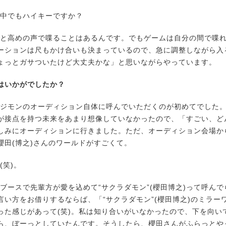
中でもハイキーですか？
と高めの声で喋ることはあるんです。でもゲームは自分の間で喋
ーションは尺もかけ合いも決まっているので、急に調整しながら入
ょっとガサついたけど大丈夫かな」と思いながらやっています。
はいかがでしたか？
ジモンのオーディション自体に呼んでいただくのが初めてでした
が接点を持つ未来をあまり想像していなかったので、「すごい、ど
しみにオーディションに行きました。ただ、オーディション会場か
櫻田(博之)さんのワールドがすごくて。
(笑)。
ブースで先輩方が愛を込めて“サクラダモン”(櫻田博之)って呼ん
言い方をお借りするならば、「“サクラダモン”(櫻田博之)のミラー
った感じがあって(笑)。私は知り合いがいなかったので、下を向い
ら、ぼーっとしていたんです。そうしたら、櫻田さんがふらっとや