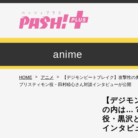
anime
>
>
HOME
アニメ
【デジモンビートブレイク】攻撃性の奥に
プリスティモン役・田村睦心さん対談インタビューが公開
【デジモ
の内は…？
役・黒沢
インタビ