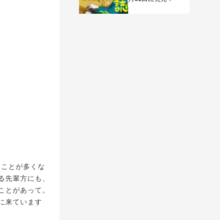
ることが多くな
る先輩方にも、
ことがあって。
に来ています