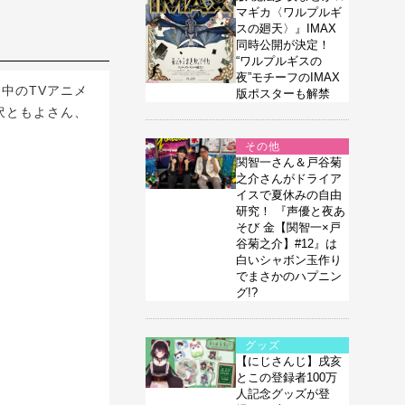
マギカ〈ワルプルギ
スの廻天〉』IMAX
同時公開が決定！
“ワルプルギスの
夜”モチーフのIMAX
中のTVアニメ
版ポスターも解禁
黒沢ともよさん、
その他
関智一さん＆戸谷菊
之介さんがドライア
イスで夏休みの自由
研究！ 『声優と夜あ
そび 金【関智一×戸
谷菊之介】#12』は
白いシャボン玉作り
でまさかのハプニン
グ!?
グッズ
【にじさんじ】戌亥
とこの登録者100万
人記念グッズが登