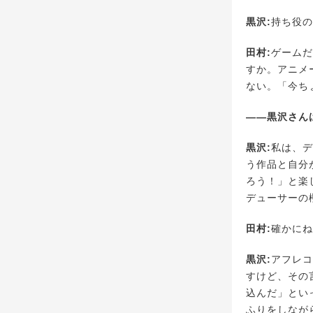
黒沢:
持ち役の
田村:
ゲームだ
すか。アニメ
ない。「今ち
――黒沢さん
黒沢:
私は、デ
う作品と自分
ろう！」と楽
デューサーの
田村:
確かにね
黒沢:
アフレコ
すけど、その
込んだ」とい
ふりをしなが