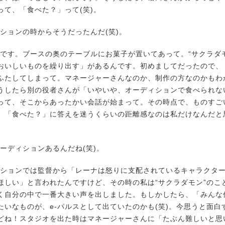
って、「食べた？」って(笑)。
ションの時からそうだったんだ(笑)。
です。ブースの奥のテーブルにお菓子が置いてあって。“サクラダ
おいしいものを繰り出す」があるんです。初めましてだったので、
ふたしてしまって。マネージャーさんなのか、制作の方なのかもわ
うしたら別の役者さんが「いやいや、オーディションで食べられな
って、そこからあったかい会話が始まって。その時点で、ものすご
。「食べた？」に答えを迷うくらいの距離感なのは私だけなんだと
ーディションあるんだね(笑)。
ションでは監督から「レーナは怒りに支配されているキャラクタ
ほしい」と言われたんですけど、その時の私は“サクラダモン”のこ
く自分の中で一番大きい声を出しました。もしかしたら、「みんな
たいなものが、e-パルスとして出ていたのかも(笑)。今思うと面白
どね！スタジオを出た時はマネージャーさんに「たぶん難しいと思