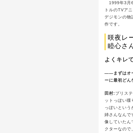
1999年3
トルのTVア
デジモンの物
作です。
咲夜レ
睦心さ
よくキレ
――まずはオ
ーに最初どん
田村:
プリステ
ットっぽい喋
っぽいという
姉さんなんで
像していたん
クターなので