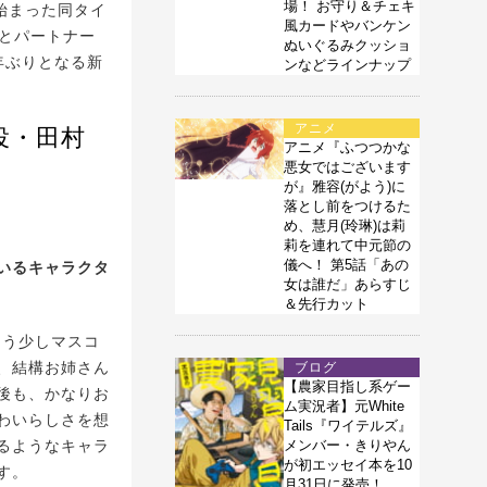
場！ お守り＆チェキ
始まった同タイ
風カードやバンケン
ちとパートナー
ぬいぐるみクッショ
年ぶりとなる新
ンなどラインナップ
アニメ
役・田村
アニメ『ふつつかな
悪女ではございます
が』雅容(がよう)に
落とし前をつけるた
め、慧月(玲琳)は莉
莉を連れて中元節の
儀へ！ 第5話「あの
いるキャラクタ
女は誰だ」あらすじ
＆先行カット
もう少しマスコ
、結構お姉さん
ブログ
【農家目指し系ゲー
後も、かなりお
ム実況者】元White
わいらしさを想
Tails『ワイテルズ』
るようなキャラ
メンバー・きりやん
が初エッセイ本を10
す。
月31日に発売！