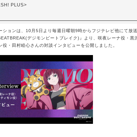
ASH! PLUS>
ションは、10月5日より毎週日曜朝9時からフジテレビ他にて放送
N BEATBREAK(デジモンビートブレイク)』より、咲夜レーナ役・
ン役・田村睦心さんの対談インタビューを公開しました。