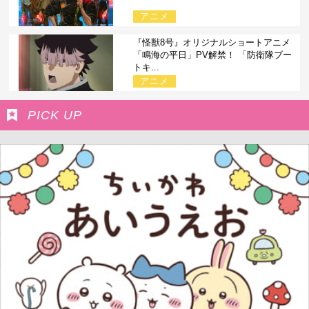
アニメ
『怪獣8号』オリジナルショートアニメ
「鳴海の平日」PV解禁！ 「防衛隊ブー
トキ...
アニメ
PICK UP