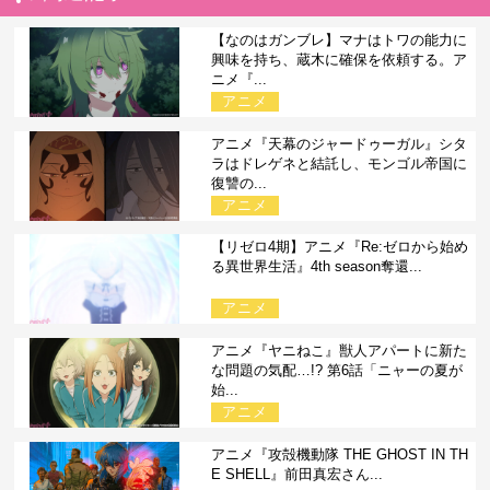
【なのはガンブレ】マナはトワの能力に
興味を持ち、蔵木に確保を依頼する。ア
ニメ『...
アニメ
アニメ『天幕のジャードゥーガル』シタ
ラはドレゲネと結託し、モンゴル帝国に
復讐の...
アニメ
【リゼロ4期】アニメ『Re:ゼロから始め
る異世界生活』4th season奪還...
アニメ
アニメ『ヤニねこ』獣人アパートに新た
な問題の気配…!? 第6話「ニャーの夏が
始...
アニメ
アニメ『攻殻機動隊 THE GHOST IN TH
E SHELL』前田真宏さん...