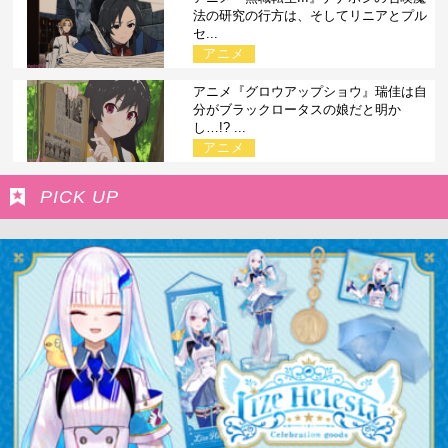
法の研究の行方は、そしてリニアとプル
セ...
アニメ
アニメ『グロウアップショウ』瑞佳は自
分がブラックロータスの娘だと明か
し…!? ...
アニメ
PICK UP