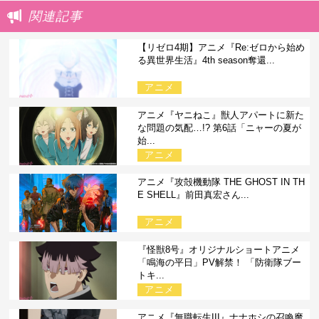
関連記事
【リゼロ4期】アニメ『Re:ゼロから始め
る異世界生活』4th season奪還...
アニメ
アニメ『ヤニねこ』獣人アパートに新た
な問題の気配…!? 第6話「ニャーの夏が
始...
アニメ
アニメ『攻殻機動隊 THE GHOST IN TH
E SHELL』前田真宏さん...
アニメ
『怪獣8号』オリジナルショートアニメ
「鳴海の平日」PV解禁！ 「防衛隊ブー
トキ...
アニメ
アニメ『無職転生III』ナナホシの召喚魔