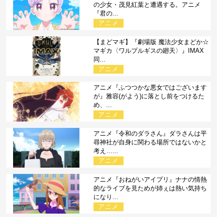
の少女・茂見紅葉と遭遇する。アニメ
『君の...
アニメ
【まどマギ】『劇場版 魔法少女まどか☆
マギカ〈ワルプルギスの廻天〉』IMAX
同...
アニメ
アニメ『ふつつかな悪女ではございます
が』雅容(がよう)に落とし前をつけるた
め、...
アニメ
アニメ『令和のダラさん』ダラさんは平
尋神社が自身に関わる場所ではないかと
考え…...
アニメ
アニメ『おねがいアイプリ』ナナの情熱
的なライブを見ためが姉ぇは熱い気持ち
になり...
アニメ