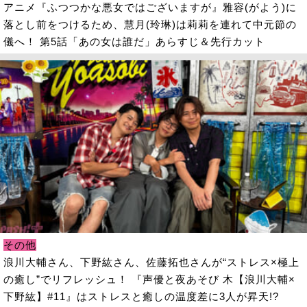
アニメ『ふつつかな悪女ではございますが』雅容(がよう)に
落とし前をつけるため、慧月(玲琳)は莉莉を連れて中元節の
儀へ！ 第5話「あの女は誰だ」あらすじ＆先行カット
その他
浪川大輔さん、下野紘さん、佐藤拓也さんが“ストレス×極上
の癒し”でリフレッシュ！ 『声優と夜あそび 木【浪川大輔×
下野紘】#11』はストレスと癒しの温度差に3人が昇天!?