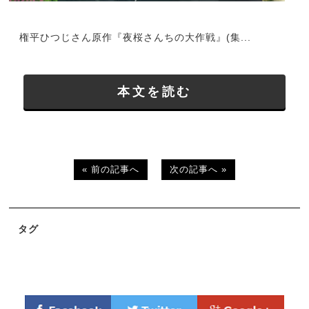
権平ひつじさん原作『夜桜さんちの大作戦』(集...
本文を読む
« 前の記事へ
次の記事へ »
タグ