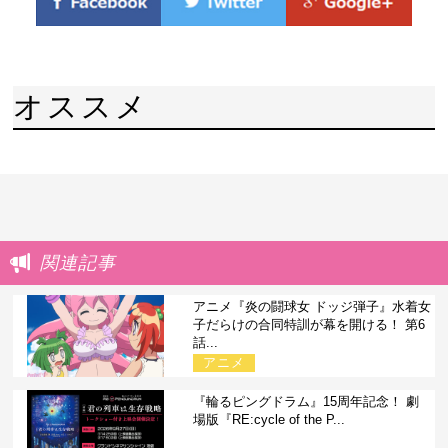
オススメ
関連記事
アニメ『炎の闘球女 ドッジ弾子』水着女
子だらけの合同特訓が幕を開ける！ 第6
話...
アニメ
『輪るピングドラム』15周年記念！ 劇
場版『RE:cycle of the P...