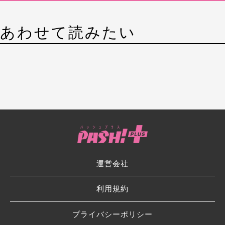
あわせて読みたい
運営会社
利用規約
プライバシーポリシー