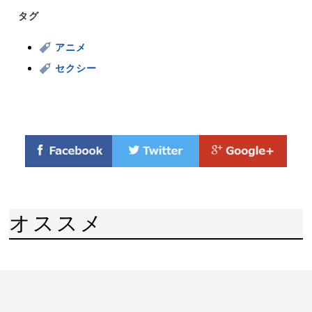
タグ
アニメ
セクシー
オススメ