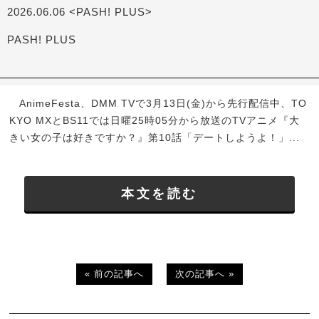
2026.06.06 <PASH! PLUS>
PASH! PLUS
AnimeFesta、DMM TVで3月13日(金)から先行配信中、TO
KYO MXとBS11では日曜25時05分から放送のTVアニメ『大
きい女の子は好きですか？』第10話「デートしようよ！」...
本文を読む
« 前の記事へ
次の記事へ »