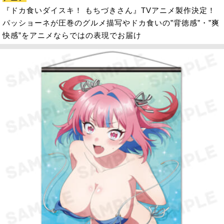
『ドカ食いダイスキ！ もちづきさん』TVアニメ製作決定！
パッショーネが圧巻のグルメ描写やドカ食いの”背徳感”・”爽
快感”をアニメならではの表現でお届け