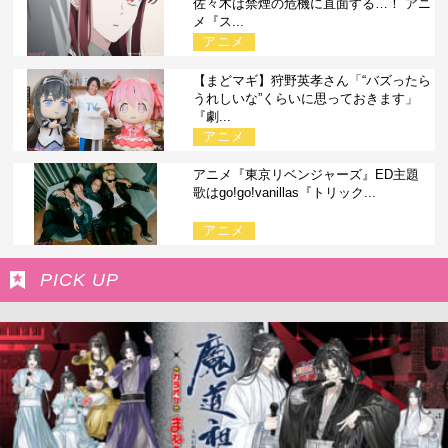
佐々木は禁煙の危機に直面する…！ アニ
メ『ス...
アニメ
【まどマギ】狩野英孝さん「“バズったら
うれしいな”くらいに思っておきます」
『劇...
アニメ
アニメ『東京リベンジャーズ』ED主題
歌はgo!go!vanillas『トリック...
アニメ
PICK UP