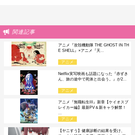
関連記事
アニメ『攻殻機動隊 THE GHOST IN TH
E SHELL』×アニメ『天...
アニメ
Netflix実写映画も話題になった『赤ずき
ん、旅の途中で死体と出会う。』が2...
アニメ
アニメ『無職転生III』新章【ケイオスブ
レイカー編】最新PV＆新キャラ解禁！
...
アニメ
【ヤニすう】健康診断の結果を受け、