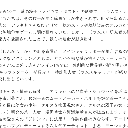
ら10年、謎の粒子〈メビウス・ダスト〉の影響で、〈ラムス〉と
どもたちは、その粒子が届く範囲でしか生きられず、町から出るこ
人公・アラキもそんなひとりで、妹のステラや幼馴染みのオルガた
な陣地争奪ゲームに明け暮れていた。しかし、〈ラムス〉研究者の
協力を要請されたことで、彼らの運命が動き出す……。
しんかつしか〉の町を背景に、メインキャラクターが集合するK
ックなアクションとともに、どこか不穏な謎が潜んだストーリーも
ふんだんに盛り込んだメインPVでは、独創的な世界観が解き明か
のキャラクターを一挙紹介！ 特殊能力者〈ラムスキャリア〉が繰
映し出しています。
キャスト情報も解禁！ アラキたちの兄貴分・ショウセイを坂 
を市川蒼さん、お調子者のムードメーカー・ハルトを堀金蒼平さん
見た目は幼女の少年・クルスを松田颯水さん、クルスの双子の妹・
ムス〉研究の第一人者・湯田博士を河瀬茉希さんが担当します。そ
冨岡愛さんの『ジレンマ』に決定！ 作詞作曲のみならず、アート
をセルフプロデュースする次世代アーティストによるエモーショナ