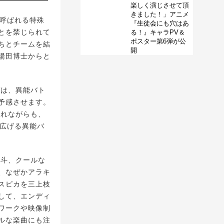
楽しく演じさせて頂
きました！」アニメ
呼ばれる特殊
『生徒会にも穴はあ
とを禁じられて
る！』キャラPV＆
ポスター第6弾が公
ちとチームを結
開
湯田博士からと
Vは、異能バト
予感させます。
されながらも、
り広げる異能バ
泰斗、クールな
、なぜかアラキ
スピカを三上枝
して、エンディ
ワークや映像制
ルな楽曲にも注