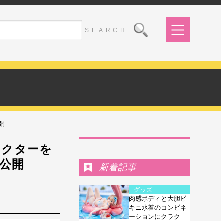
開
Ranking
ラクターを
V公開
新着記事
グッズ
肉感ボディと大胆ビ
キニ水着のコンビネ
ーションにクラク