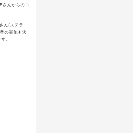
SEさんからのコ
さん(ステラ
特番の実施も決
です。