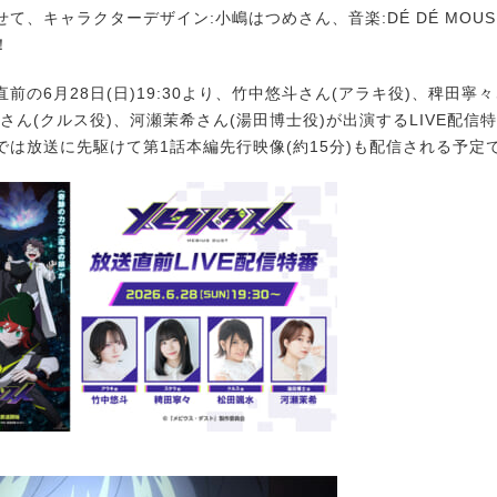
て、キャラクターデザイン:小嶋はつめさん、音楽:DÉ DÉ MOU
！
の6月28日(日)19:30より、竹中悠斗さん(アラキ役)、稗田寧々
さん(クルス役)、河瀬茉希さん(湯田博士役)が出演するLIVE配信
では放送に先駆けて第1話本編先行映像(約15分)も配信される予定