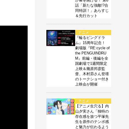
が幕を開ける！ 第6
話「新たな強敵!?合
同特訓！」あらすじ
＆先行カット
アニメ
『輪るピングドラ
ム』15周年記念！
劇場版『RE:cycle of
the PENGUINDRU
M』前編・後編を全
国劇場で1週間限定
上映＆幾原邦彦監
督、木村昴さん登壇
のトークショー付き
上映会が開催
アニメ
【アニメ生穴る】内
山夕実さん「独特の
存在感を放つ平塚先
生を原作のテンポ感
と魅力が伝わるよう