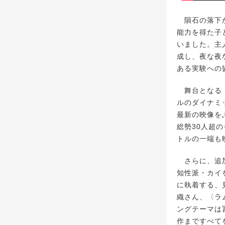
隕石の落下か
能力を得た子
いました。主
成し、夜な夜
ある実験への
舞台となる〈
ルのダイナミ
最新の映像を
総勢30人超
トルの一端も
さらに、追加
知性派・カイ
に執着する、
織さん、〈ラ
ングテーマは
作まですべて