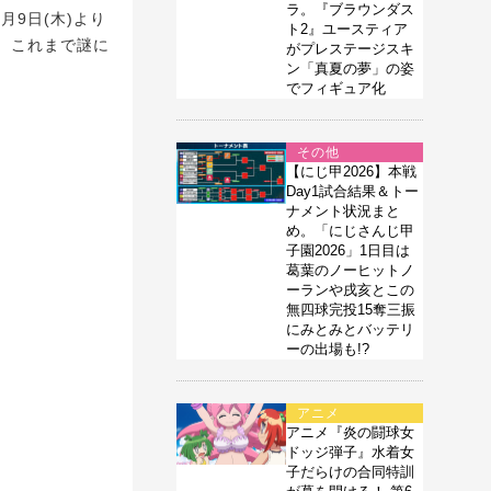
ラ。『ブラウンダス
9日(木)より
ト2』ユースティア
、これまで謎に
がプレステージスキ
ン「真夏の夢」の姿
でフィギュア化
その他
【にじ甲2026】本戦
Day1試合結果＆トー
ナメント状況まと
め。「にじさんじ甲
子園2026」1日目は
葛葉のノーヒットノ
ーランや戌亥とこの
無四球完投15奪三振
にみとみとバッテリ
ーの出場も!?
アニメ
アニメ『炎の闘球女
ドッジ弾子』水着女
子だらけの合同特訓