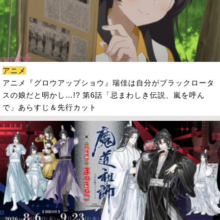
アニメ
アニメ『グロウアップショウ』瑞佳は自分がブラックロータ
スの娘だと明かし…!? 第6話「忌まわしき伝説、嵐を呼ん
で」あらすじ＆先行カット