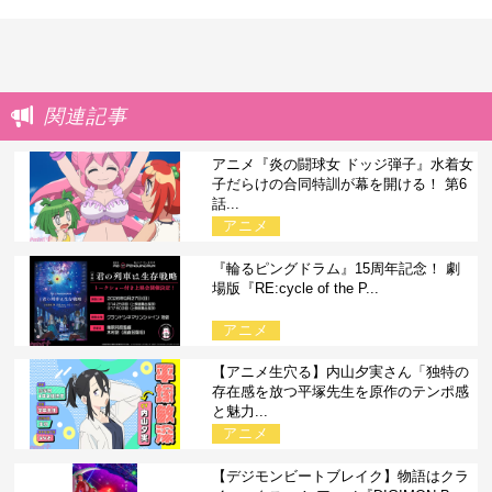
関連記事
アニメ『炎の闘球女 ドッジ弾子』水着女
子だらけの合同特訓が幕を開ける！ 第6
話...
アニメ
『輪るピングドラム』15周年記念！ 劇
場版『RE:cycle of the P...
アニメ
【アニメ生穴る】内山夕実さん「独特の
存在感を放つ平塚先生を原作のテンポ感
と魅力...
アニメ
【デジモンビートブレイク】物語はクラ