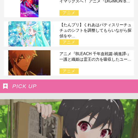
イマックスへ！ アニメ『DIGIMON B...
アニメ
【たんプリ】くれあはパティスリーチュ
チュのシフトを調整してもらいながら探
偵をや...
アニメ
アニメ『BLEACH 千年血戦篇-禍進譚-』
一護と織姫は霊王の力を吸収したユー...
アニメ
PICK UP