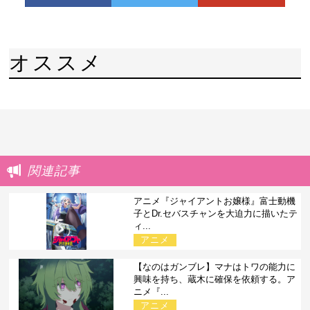
オススメ
関連記事
アニメ『ジャイアントお嬢様』富士動機
子とDr.セバスチャンを大迫力に描いたテ
ィ...
アニメ
【なのはガンブレ】マナはトワの能力に
興味を持ち、蔵木に確保を依頼する。ア
ニメ『...
アニメ