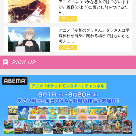
アニメ『ふつつかな悪女ではございます
が』雅容(がよう)に落とし前をつけるた
め、...
アニメ
アニメ『令和のダラさん』ダラさんは平
尋神社が自身に関わる場所ではないかと
考え…...
アニメ
PICK UP