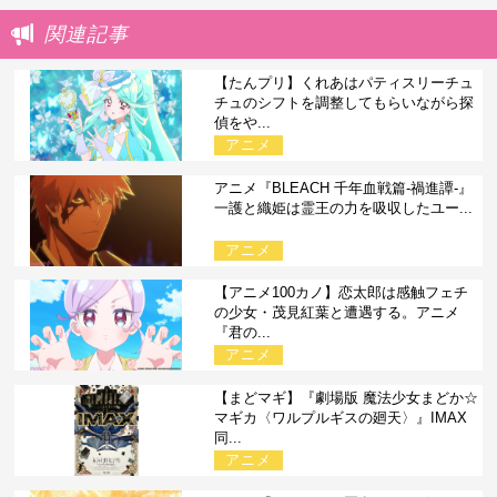
関連記事
【たんプリ】くれあはパティスリーチュ
チュのシフトを調整してもらいながら探
偵をや...
アニメ
アニメ『BLEACH 千年血戦篇-禍進譚-』
一護と織姫は霊王の力を吸収したユー...
アニメ
【アニメ100カノ】恋太郎は感触フェチ
の少女・茂見紅葉と遭遇する。アニメ
『君の...
アニメ
【まどマギ】『劇場版 魔法少女まどか☆
マギカ〈ワルプルギスの廻天〉』IMAX
同...
アニメ