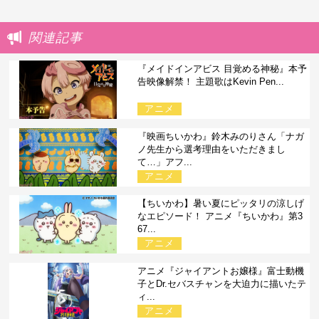
関連記事
『メイドインアビス 目覚める神秘』本予
告映像解禁！ 主題歌はKevin Pen...
アニメ
『映画ちいかわ』鈴木みのりさん「ナガ
ノ先生から選考理由をいただきまし
て…」アフ...
アニメ
【ちいかわ】暑い夏にピッタリの涼しげ
なエピソード！ アニメ『ちいかわ』第3
67...
アニメ
アニメ『ジャイアントお嬢様』富士動機
子とDr.セバスチャンを大迫力に描いたテ
ィ...
アニメ