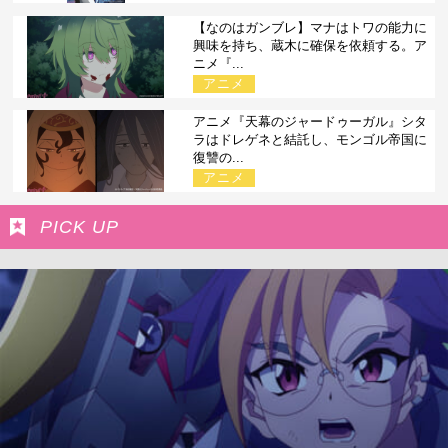
【なのはガンブレ】マナはトワの能力に
興味を持ち、蔵木に確保を依頼する。ア
ニメ『...
アニメ
アニメ『天幕のジャードゥーガル』シタ
ラはドレゲネと結託し、モンゴル帝国に
復讐の...
アニメ
PICK UP