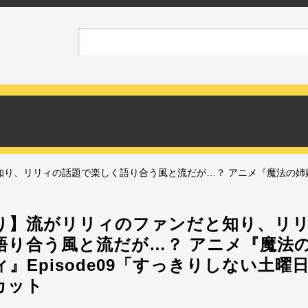
り、リリィの話題で楽しく語り合う風と流だが…？ アニメ『魔法の姉妹ル
り】流がリリィのファンだと知り、リ
語り合う風と流だが…？ アニメ『魔法
』Episode09「すっきりしない土曜
カット