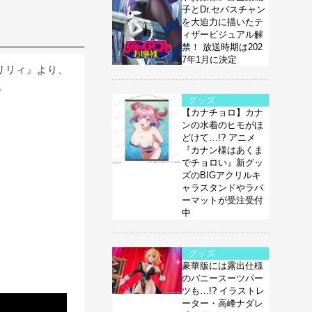
子とDr.セバスチャン
を大迫力に描いたテ
ィザービジュアル解
禁！ 放送時期は202
7年1月に決定
トリリィ』より、
。
グッズ
【カナチョロ】カナ
ンの水着のヒモがほ
どけて…!? アニメ
『カナン様はあくま
でチョロい』新グッ
ズのBIGアクリルキ
ャラスタンドやラバ
ーマットが受注受付
中
グッズ
豪華版には露出仕様
のバニースーツパー
ツも…!? イラストレ
ーター・高峰ナダレ