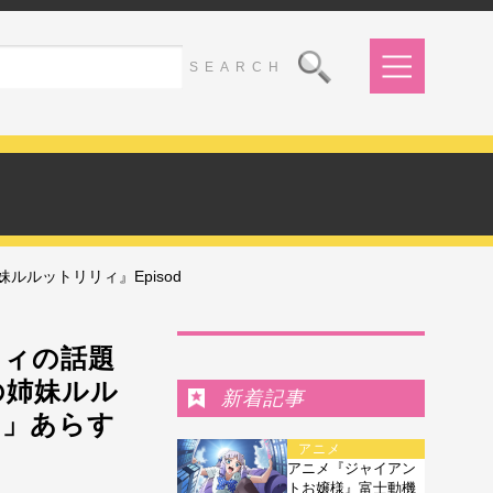
ルットリリィ』Episod
Ranking
リィの話題
の姉妹ルル
新着記事
日」あらす
アニメ
アニメ『ジャイアン
トお嬢様』富士動機