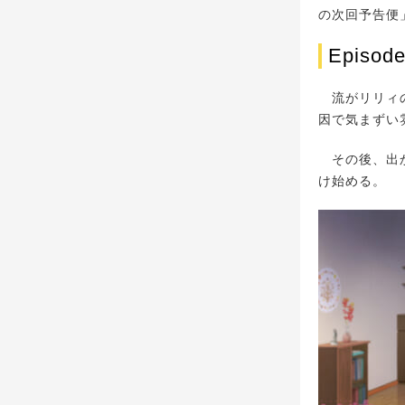
の次回予告便」
Epis
流がリリィの
因で気まずい
その後、出か
け始める。