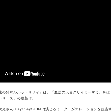
の姉妹ルルットリリィ』は、『魔法の天使クリィミーマミ』をは
シリーズ」の最新作。
さん(Hey! Say! JUMP)演じるミーターがナレーションを担