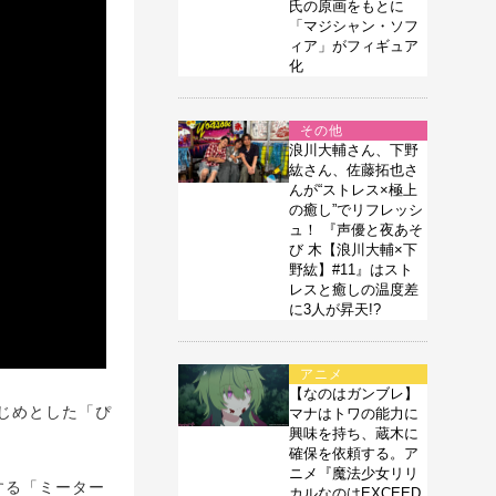
氏の原画をもとに
「マジシャン・ソフ
ィア」がフィギュア
化
その他
浪川大輔さん、下野
紘さん、佐藤拓也さ
んが“ストレス×極上
の癒し”でリフレッシ
ュ！ 『声優と夜あそ
び 木【浪川大輔×下
野紘】#11』はスト
レスと癒しの温度差
に3人が昇天!?
アニメ
【なのはガンブレ】
じめとした「ぴ
マナはトワの能力に
興味を持ち、蔵木に
確保を依頼する。ア
ニメ『魔法少女リリ
当する「ミーター
カルなのはEXCEED