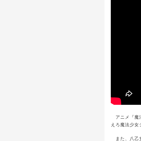
アニメ『魔法
えろ魔法少女
また、八乙女光