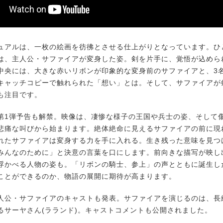
アルは、一枚の絵画を彷彿とさせる仕上がりとなっています。ひ
は、主人公・サファイアが変身した姿。剣を片手に、覚悟が込めら
中央には、大きな赤いリボンが印象的な変身前のサファイアと、3
キャッチコピーで触れられた「想い」とは。そして、サファイアが
も注目です。
1弾予告も解禁。映像は、凄惨な様子の王国や兵士の姿、そして
悲痛な叫びから始まります。絶体絶命に見えるサファイアの前に現
れたサファイアは変身する力を手に入れる。生き残った意味を見つ
みんなのために」と決意の言葉を口にします。前向きな描写が映し
浮かべる人物の姿も。「リボンの騎士、参上」の声とともに誕生し
ことができるのか、物語の展開に期待が高まります。
公・サファイアのキャストも発表。サファイアを演じるのは、長
るサーヤさん(ラランド)。キャストコメントも公開されました。