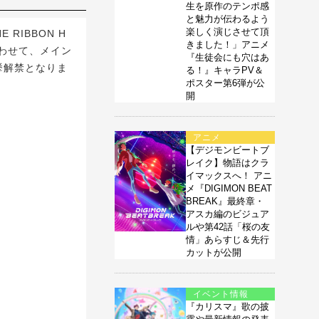
生を原作のテンポ感
と魅力が伝わるよう
楽しく演じさせて頂
RIBBON H
きました！」アニメ
。あわせて、メイン
『生徒会にも穴はあ
挙解禁となりま
る！』キャラPV＆
ポスター第6弾が公
開
アニメ
【デジモンビートブ
レイク】物語はクラ
イマックスへ！ アニ
メ『DIGIMON BEAT
BREAK』最終章・
アスカ編のビジュア
ルや第42話「桜の友
情」あらすじ＆先行
カットが公開
イベント情報
『カリスマ』歌の披