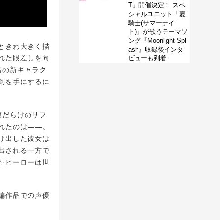
T」開催決定！ スペ
シャルユニット「夏
騎士(サマーナイ
ト)」が歌うテーマソ
ング『Moonlight Spl
ときわ大きく描
ash』収録後インタ
れた眼差しを向
ビューも到着
名の新キャラク
剣を手にするに
傷だらけのサフ
れたのは――。
け出した彼女は
出される一方で
たヒーローは世
編作品での声優