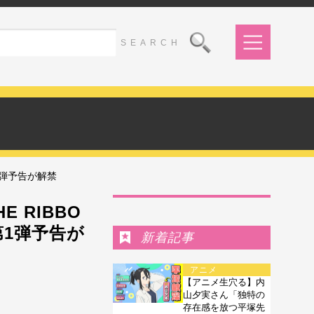
1弾予告が解禁
Ranking
 RIBBO
第1弾予告が
新着記事
アニメ
【アニメ生穴る】内
山夕実さん「独特の
存在感を放つ平塚先