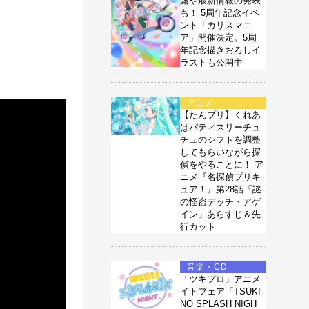
露や最新情報の発表
も！ 5周年記念イベ
ント「カリスマニ
ア」開催決定。5周
年記念描きおろしイ
ラストも公開中
アニメ
【たんプリ】くれあ
はパティスリーチュ
チュのシフトを調整
してもらいながら探
偵をやることに！ ア
ニメ『名探偵プリキ
ュア！』第28話「謎
の怪盗デッチ・アゲ
イン」あらすじ＆先
行カット
音楽・CD
「ツキプロ」アニメ
イトフェア「TSUKI
NO SPLASH NIGH