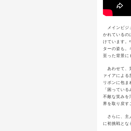
メインビジュ
かれているの
けています。
ターの姿も。
至った背景に
あわせて、第
ァイアによる
リボンに包ま
「困っている
不敵な笑みを
界を取り戻す
さらに、主人
に初挑戦とな