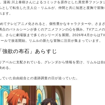
ん、漫画:川上泰樹さんによるコミックを原作とした異世界ファンタ
ムとして転生した主人公・リムルが、仲間と共に知恵と度胸で冒険
れます。
初めてテレビアニメ化されると、個性豊かなキャラクターや、さま
満点のバトルシーンが多くのアニメファンの心を掴み、TVアニメ
伝、さらに劇場版まで多くのシリーズを展開。2026年4月からはT
クールで放送開始。リムルの新たな冒険に注目が集まっています。
話「強欲の布石」あらすじ
アベルに支配されている。グレンダから情報を受け、リムルは自
決める。
ていた自由組合との遺跡調査の日が迫っていた。