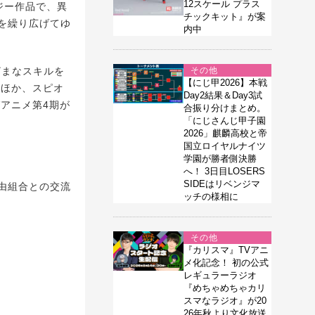
12スケール プラス
ジー作品で、異
チックキット』が案
を繰り広げてゆ
内中
ざまなスキルを
その他
【にじ甲2026】本戦
のほか、スピオ
Day2結果＆Day3試
Vアニメ第4期が
合振り分けまとめ。
「にじさんじ甲子園
2026」麒麟高校と帝
国立ロイヤルナイツ
学園が勝者側決勝
へ！ 3日目LOSERS
SIDEはリベンジマ
由組合との交流
ッチの様相に
その他
『カリスマ』TVアニ
メ化記念！ 初の公式
レギュラーラジオ
『めちゃめちゃカリ
スマなラジオ』が20
26年秋より文化放送