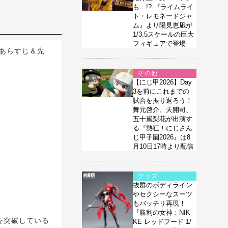
も…!? 『ライムライ
ト・レモネードジャ
ム』より陽見恵凪が
1/3.5スケールの巨大
フィギュアで登場
あらすじ＆先
その他
【にじ甲2026】Day
3を前にこれまでの
試合を振り返ろう！
舞元啓介、天開司、
五十嵐梨花が出演す
る『熱狂！にじさん
じ甲子園2026』は8
月10日17時より配信
グッズ
抜群のボディライン
やセクシーなスーツ
もバッチリ再現！
『勝利の女神：NIK
を突破している
KE レッドフード 1/