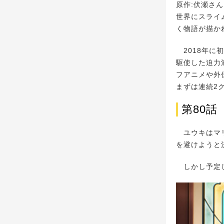
原作:伏瀬さ
世界にスライ
く物語が描か
2018年に
駆使した迫力
フアニメや外
まずは連続2
第80
ユウキはマリ
を避けようと
しかし予定し