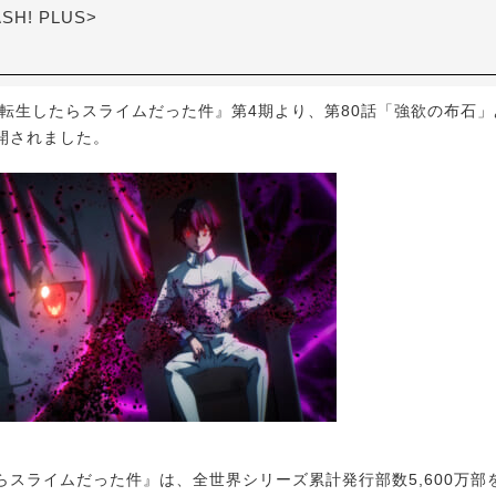
ASH! PLUS>
転生したらスライムだった件』第4期より、第80話「強欲の布石」
開されました。
スライムだった件』は、全世界シリーズ累計発行部数5,600万部