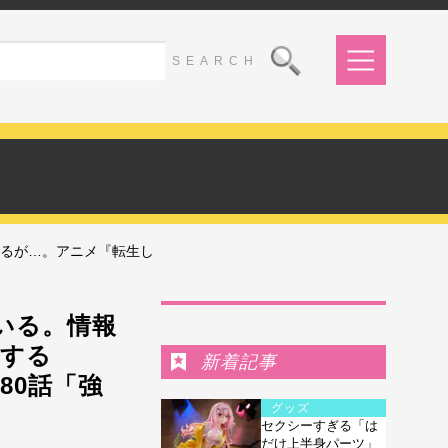
するが…。アニメ『転生し
Ranking
いる。情報
とする
新着記事
80話「強
グッズ
セクシーすぎる「は
だけ上半身パーツ」