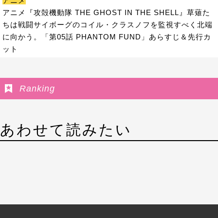
アニメ
アニメ『攻殻機動隊 THE GHOST IN THE SHELL』草薙た
ちは戦闘サイボーグのコイル・クラスノフを監視すべく北端
に向かう。「第05話 PHANTOM FUND」あらすじ＆先行カ
ット
Ranking
あわせて読みたい