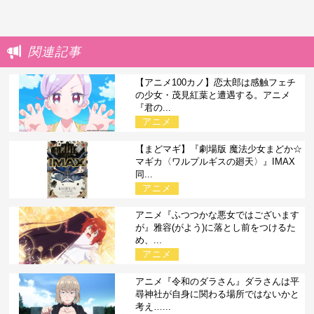
関連記事
【アニメ100カノ】恋太郎は感触フェチ
の少女・茂見紅葉と遭遇する。アニメ
『君の...
アニメ
【まどマギ】『劇場版 魔法少女まどか☆
マギカ〈ワルプルギスの廻天〉』IMAX
同...
アニメ
アニメ『ふつつかな悪女ではございます
が』雅容(がよう)に落とし前をつけるた
め、...
アニメ
アニメ『令和のダラさん』ダラさんは平
尋神社が自身に関わる場所ではないかと
考え…...