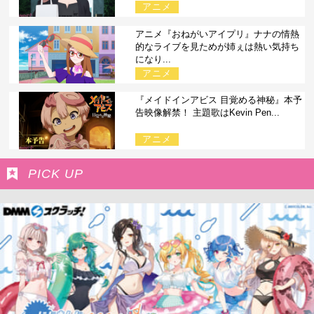
アニメ
アニメ『おねがいアイプリ』ナナの情熱
的なライブを見ためが姉ぇは熱い気持ち
になり...
アニメ
『メイドインアビス 目覚める神秘』本予
告映像解禁！ 主題歌はKevin Pen...
アニメ
PICK UP