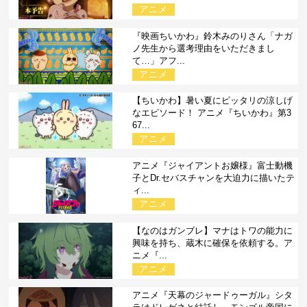
アニメ
『映画ちいかわ』鈴木みのりさん「ナガ
ノ先生から選考理由をいただきまし
て…」アフ...
アニメ
【ちいかわ】暑い夏にピッタリの涼しげ
なエピソード！ アニメ『ちいかわ』第3
67...
アニメ
アニメ『ジャイアントお嬢様』富士動機
子とDr.セバスチャンを大迫力に描いたテ
ィ...
アニメ
【なのはガンブレ】マナはトワの能力に
興味を持ち、蔵木に確保を依頼する。ア
ニメ『...
アニメ
アニメ『天幕のジャードゥーガル』シタ