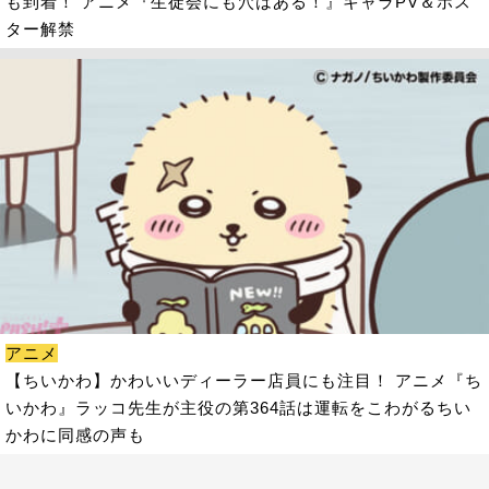
も到着！ アニメ『生徒会にも穴はある！』キャラPV＆ポス
ター解禁
アニメ
【ちいかわ】かわいいディーラー店員にも注目！ アニメ『ち
いかわ』ラッコ先生が主役の第364話は運転をこわがるちい
かわに同感の声も