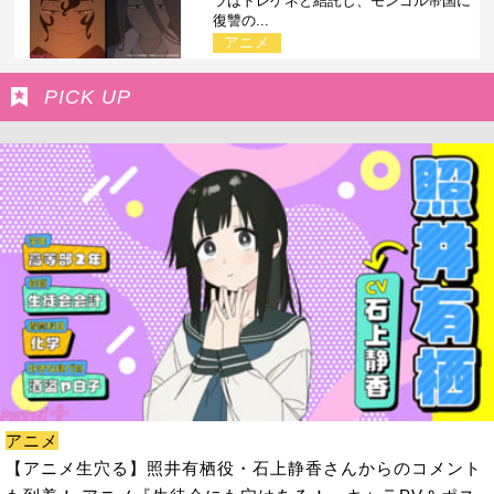
ラはドレゲネと結託し、モンゴル帝国に
復讐の...
アニメ
PICK UP
アニメ
【アニメ生穴る】照井有栖役・石上静香さんからのコメント