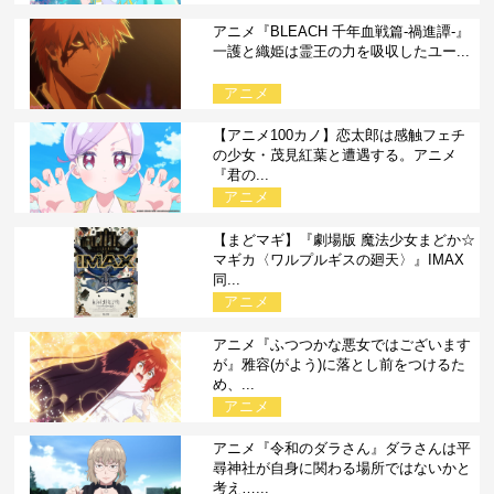
アニメ『BLEACH 千年血戦篇-禍進譚-』
一護と織姫は霊王の力を吸収したユー...
アニメ
【アニメ100カノ】恋太郎は感触フェチ
の少女・茂見紅葉と遭遇する。アニメ
『君の...
アニメ
【まどマギ】『劇場版 魔法少女まどか☆
マギカ〈ワルプルギスの廻天〉』IMAX
同...
アニメ
アニメ『ふつつかな悪女ではございます
が』雅容(がよう)に落とし前をつけるた
め、...
アニメ
アニメ『令和のダラさん』ダラさんは平
尋神社が自身に関わる場所ではないかと
考え…...