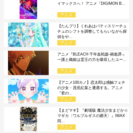
イマックスへ！ アニメ『DIGIMON B...
アニメ
【たんプリ】くれあはパティスリーチュ
チュのシフトを調整してもらいながら探
偵をや...
アニメ
アニメ『BLEACH 千年血戦篇-禍進譚-』
一護と織姫は霊王の力を吸収したユー...
アニメ
【アニメ100カノ】恋太郎は感触フェチ
の少女・茂見紅葉と遭遇する。アニメ
『君の...
アニメ
【まどマギ】『劇場版 魔法少女まどか☆
マギカ〈ワルプルギスの廻天〉』IMAX
同...
アニメ