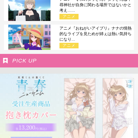
尋神社が自身に関わる場所ではないかと
考え…...
アニメ
アニメ『おねがいアイプリ』ナナの情熱
的なライブを見ためが姉ぇは熱い気持ち
になり...
アニメ
PICK UP