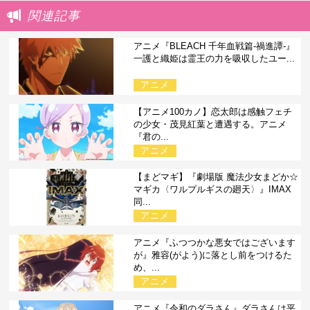
関連記事
アニメ『BLEACH 千年血戦篇-禍進譚-』
一護と織姫は霊王の力を吸収したユー...
アニメ
【アニメ100カノ】恋太郎は感触フェチ
の少女・茂見紅葉と遭遇する。アニメ
『君の...
アニメ
【まどマギ】『劇場版 魔法少女まどか☆
マギカ〈ワルプルギスの廻天〉』IMAX
同...
アニメ
アニメ『ふつつかな悪女ではございます
が』雅容(がよう)に落とし前をつけるた
め、...
アニメ
アニメ『令和のダラさん』ダラさんは平