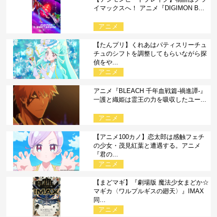
イマックスへ！ アニメ『DIGIMON B...
アニメ
【たんプリ】くれあはパティスリーチュ
チュのシフトを調整してもらいながら探
偵をや...
アニメ
アニメ『BLEACH 千年血戦篇-禍進譚-』
一護と織姫は霊王の力を吸収したユー...
アニメ
【アニメ100カノ】恋太郎は感触フェチ
の少女・茂見紅葉と遭遇する。アニメ
『君の...
アニメ
【まどマギ】『劇場版 魔法少女まどか☆
マギカ〈ワルプルギスの廻天〉』IMAX
同...
アニメ