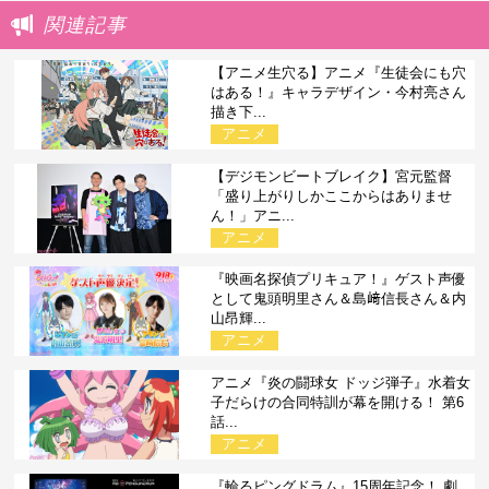
関連記事
【アニメ生穴る】アニメ『生徒会にも穴
はある！』キャラデザイン・今村亮さん
描き下...
アニメ
【デジモンビートブレイク】宮元監督
「盛り上がりしかここからはありませ
ん！」アニ...
アニメ
『映画名探偵プリキュア！』ゲスト声優
として鬼頭明里さん＆島﨑信長さん＆内
山昂輝...
アニメ
アニメ『炎の闘球女 ドッジ弾子』水着女
子だらけの合同特訓が幕を開ける！ 第6
話...
アニメ
『輪るピングドラム』15周年記念！ 劇