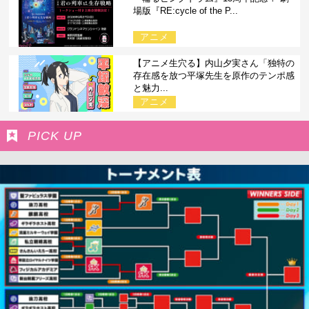
場版『RE:cycle of the P...
アニメ
【アニメ生穴る】内山夕実さん「独特の
存在感を放つ平塚先生を原作のテンポ感
と魅力...
アニメ
PICK UP