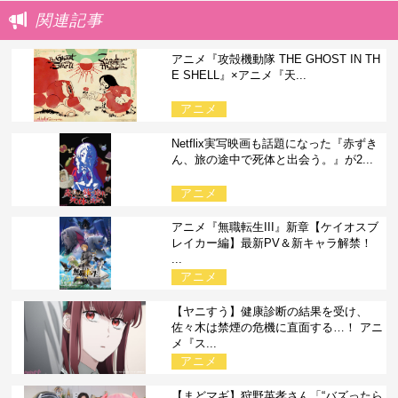
関連記事
アニメ『攻殻機動隊 THE GHOST IN TH
E SHELL』×アニメ『天...
アニメ
Netflix実写映画も話題になった『赤ずき
ん、旅の途中で死体と出会う。』が2...
アニメ
アニメ『無職転生III』新章【ケイオスブ
レイカー編】最新PV＆新キャラ解禁！
...
アニメ
【ヤニすう】健康診断の結果を受け、
佐々木は禁煙の危機に直面する…！ アニ
メ『ス...
アニメ
【まどマギ】狩野英孝さん「“バズったら