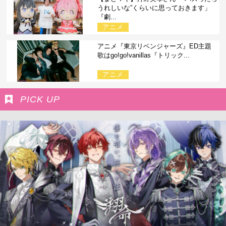
うれしいな”くらいに思っておきます」
『劇...
アニメ
アニメ『東京リベンジャーズ』ED主題
歌はgo!go!vanillas『トリック...
アニメ
PICK UP