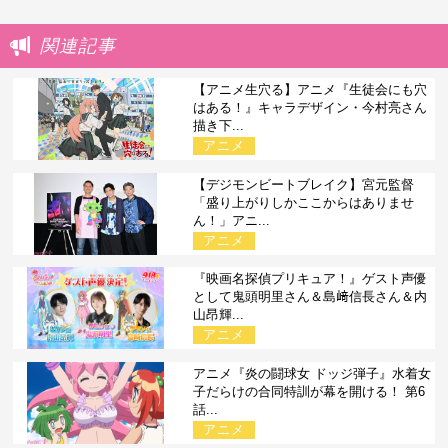
関連記事
【アニメ生穴る】アニメ『生徒会にも穴
はある！』キャラデザイン・今村亮さん
描き下...
アニメ
【デジモンビートブレイク】宮元監督
「盛り上がりしかここからはありませ
ん！」アニ...
アニメ
『映画名探偵プリキュア！』ゲスト声優
として鬼頭明里さん＆島﨑信長さん＆内
山昂輝...
アニメ
アニメ『炎の闘球女 ドッジ弾子』水着女
子だらけの合同特訓が幕を開ける！ 第6
話...
アニメ