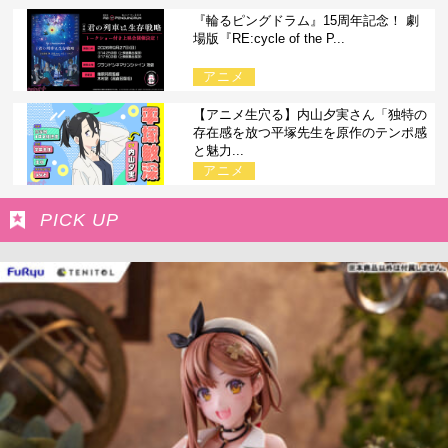
『輪るピングドラム』15周年記念！ 劇
場版『RE:cycle of the P...
アニメ
【アニメ生穴る】内山夕実さん「独特の
存在感を放つ平塚先生を原作のテンポ感
と魅力...
アニメ
PICK UP