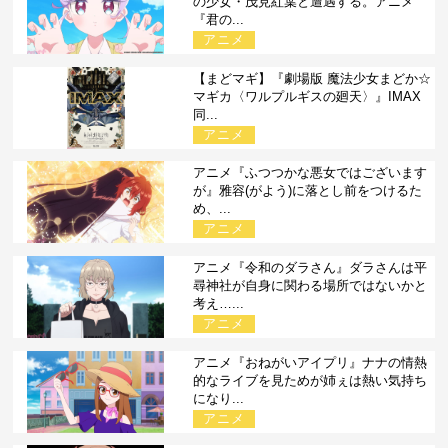
の少女・茂見紅葉と遭遇する。アニメ
『君の...
アニメ
【まどマギ】『劇場版 魔法少女まどか☆
マギカ〈ワルプルギスの廻天〉』IMAX
同...
アニメ
アニメ『ふつつかな悪女ではございます
が』雅容(がよう)に落とし前をつけるた
め、...
アニメ
アニメ『令和のダラさん』ダラさんは平
尋神社が自身に関わる場所ではないかと
考え…...
アニメ
アニメ『おねがいアイプリ』ナナの情熱
的なライブを見ためが姉ぇは熱い気持ち
になり...
アニメ