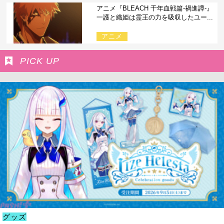
アニメ『BLEACH 千年血戦篇-禍進譚-』
一護と織姫は霊王の力を吸収したユー...
アニメ
PICK UP
グッズ