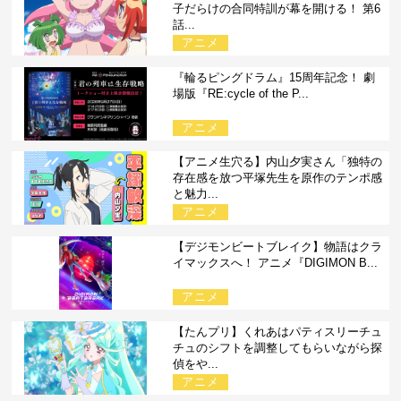
子だらけの合同特訓が幕を開ける！ 第6
話...
アニメ
『輪るピングドラム』15周年記念！ 劇
場版『RE:cycle of the P...
アニメ
【アニメ生穴る】内山夕実さん「独特の
存在感を放つ平塚先生を原作のテンポ感
と魅力...
アニメ
【デジモンビートブレイク】物語はクラ
イマックスへ！ アニメ『DIGIMON B...
アニメ
【たんプリ】くれあはパティスリーチュ
チュのシフトを調整してもらいながら探
偵をや...
アニメ