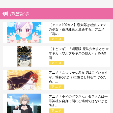
関連記事
【アニメ100カノ】恋太郎は感触フェチ
の少女・茂見紅葉と遭遇する。アニメ
『君の...
アニメ
【まどマギ】『劇場版 魔法少女まどか☆
マギカ〈ワルプルギスの廻天〉』IMAX
同...
アニメ
アニメ『ふつつかな悪女ではございます
が』雅容(がよう)に落とし前をつけるた
め、...
アニメ
アニメ『令和のダラさん』ダラさんは平
尋神社が自身に関わる場所ではないかと
考え…...
アニメ